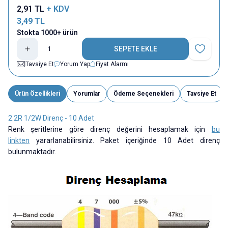
2,91
TL
+ KDV
3,49
TL
Stokta 1000+ ürün
SEPETE EKLE
Favoriye E
Tavsiye Et
Yorum Yap
Fiyat Alarmı
Ürün Özellikleri
Yorumlar
Ödeme Seçenekleri
Tavsiye Et
2.2R 1/2W Direnç - 10 Adet
Renk şeritlerine göre direnç değerini hesaplamak için
bu
linkten
yararlanabilirsiniz. Paket içeriğinde 10 Adet direnç
bulunmaktadır.