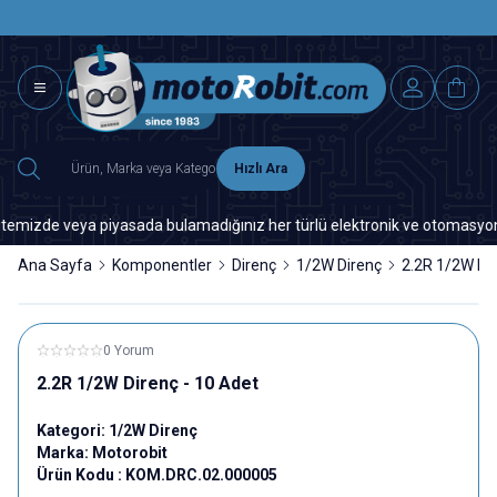
SAAT 15.0
2500 TL ÜZERİ MNG-DHL KARGO ÜCRETSİZ
Hızlı Ara
zde veya piyasada bulamadığınız her türlü elektronik ve otomasyon yedek
Ana Sayfa
Komponentler
Direnç
1/2W Direnç
2.2R 1/2W Dir
0 Yorum
2.2R 1/2W Direnç - 10 Adet
Kategori:
1/2W Direnç
Marka:
Motorobit
Ürün Kodu :
KOM.DRC.02.000005