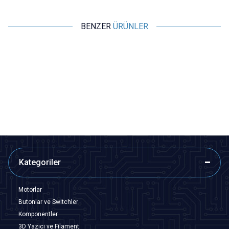
BENZER
ÜRÜNLER
Motorobit
Motorobit
10K 1/2W Direnç - 10 Adet
1K 1/2W Direnç - 10 Adet
2,91
TL + KDV
2,91
TL + KDV
SEPETE EKLE
SEPETE EKLE
Kategoriler
Motorlar
Butonlar ve Switchler
Komponentler
3D Yazıcı ve Filament