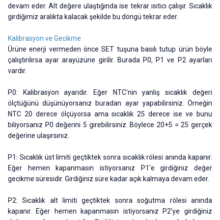
devam eder. Alt değere ulaştığında ise tekrar ısıtıcı çalışır. Sıcaklık
girdiğimiz aralıkta kalacak şekilde bu döngü tekrar eder.
Kalibrasyon ve Gecikme
Ürüne enerji vermeden önce SET tuşuna basılı tutup ürün böyle
çalıştırılırsa ayar arayüzüne girilir. Burada P0, P1 ve P2 ayarları
vardır.
P0: Kalibrasyon ayarıdır. Eğer NTC'nin yanlış sıcaklık değeri
ölçtüğünü düşünüyorsanız buradan ayar yapabilirsiniz. Örneğin
NTC 20 derece ölçüyorsa ama sıcaklık 25 derece ise ve bunu
biliyorsanız P0 değerini 5 girebilirsiniz. Böylece 20+5 = 25 gerçek
değerine ulaşırsınız.
P1: Sıcaklık üst limiti geçtiktek sonra sıcaklık rölesi anında kapanır.
Eğer hemen kapanmasın istiyorsanız P1'e girdiğiniz değer
gecikme süresidir. Girdiğiniz süre kadar açık kalmaya devam eder.
P2: Sıcaklık alt limiti geçtiktek sonra soğutma rölesi anında
kapanır. Eğer hemen kapanmasın istiyorsanız P2'ye girdiğiniz