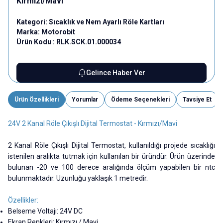
Kırmızı/Mavi
Kategori:
Sıcaklık ve Nem Ayarlı Röle Kartları
Marka:
Motorobit
Ürün Kodu :
RLK.SCK.01.000034
Gelince Haber Ver
Ürün Özellikleri
Yorumlar
Ödeme Seçenekleri
Tavsiye Et
24V 2 Kanal Röle Çıkışlı Dijital Termostat - Kırmızı/Mavi
2 Kanal Röle Çıkışlı Dijital Termostat, kullanıldığı projede sıcaklığı
istenilen aralıkta tutmak için kullanılan bir üründür. Ürün üzerinde
bulunan -20 ve 100 derece aralığında ölçüm yapabilen bir ntc
bulunmaktadır. Uzunluğu yaklaşık 1 metredir.
Özellikler:
Belseme Voltajı: 24V DC
Ekran Renkleri: Kırmızı / Mavi