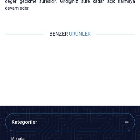
değer gecikme süresidir. Girdiğiniz süre kadar açık kalmaya
devam eder.
BENZER
ÜRÜNLER
Motorobit
Motorobit
W3230 Röle Çıkışlı Termostat
Röle Çıkışlı Dijital Termostat,
220V Sıcaklık Kontrol Cihazı
Sıcaklık Kontrol Kartı - W1209
194,00
TL + KDV
109,13
TL + KDV
SEPETE EKLE
SEPETE EKLE
Kategoriler
Motorlar