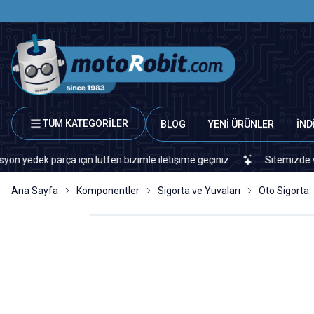
TÜM KATEGORİLER
BLOG
YENİ ÜRÜNLER
İND
k parça için lütfen bizimle iletişime geçiniz.
Sitemizde veya piy
Ana Sayfa
Komponentler
Sigorta ve Yuvaları
Oto Sigorta