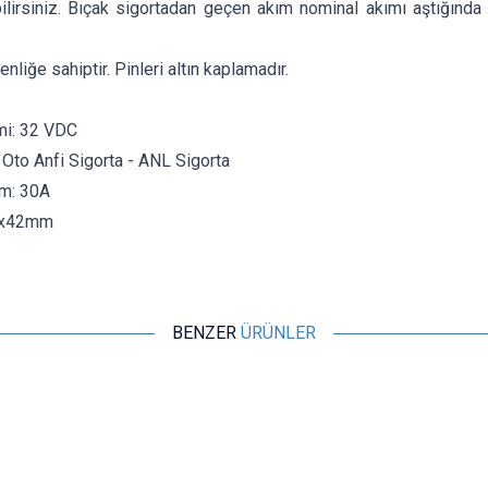
ilirsiniz.
Bıçak sigortadan geçen akım nominal akımı aştığında s
nliğe sahiptir. Pinleri altın kaplamadır.
mi: 32 VDC
: Oto Anfi Sigorta - ANL Sigorta
m: 30A
9x42mm
BENZER
ÜRÜNLER
Motorobit
15 Amper Oto Sigorta - Bıçak Sigorta
3,40
TL + KDV
SEPETE EKLE