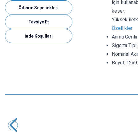
için kullanab
Ödeme Seçenekleri
keser.
Yüksek iletke
Tavsiye Et
Özellikler
İade Koşulları
Anma Gerili
Sigorta Tipi
Nominal Akı
Boyut: 12x
Motorobit
10 Amper Oto Sigorta - Bıçak Sigorta
3,40
TL + KDV
SEPETE EKLE