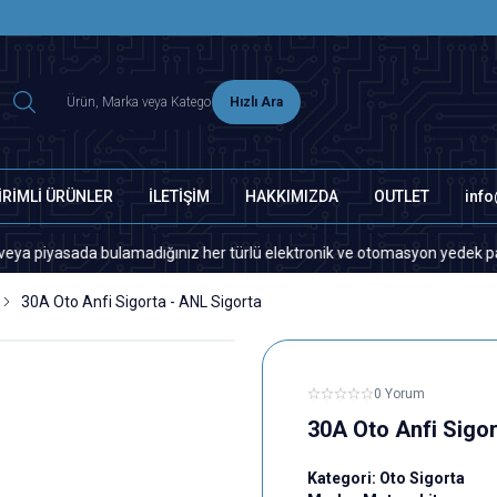
2500 TL ÜZERİ MNG-DHL KARGO ÜCRETSİZ
Hızlı Ara
İRİMLİ ÜRÜNLER
İLETİŞİM
HAKKIMIZDA
OUTLET
inf
asada bulamadığınız her türlü elektronik ve otomasyon yedek parça için l
30A Oto Anfi Sigorta - ANL Sigorta
0 Yorum
30A Oto Anfi Sigor
Kategori:
Oto Sigorta