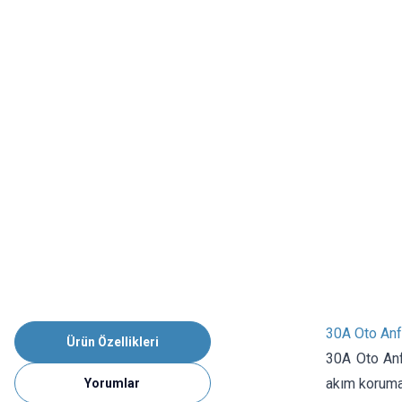
30A Oto Anfi
Ürün Özellikleri
30A Oto Anf
akım korumas
Yorumlar