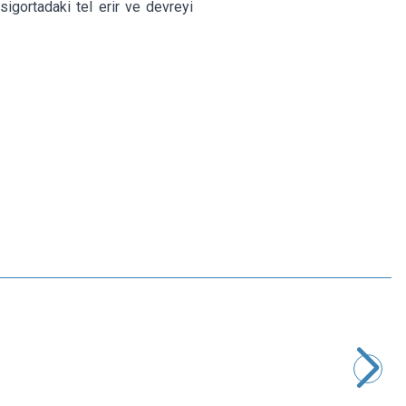
igortadaki tel erir ve devreyi
Motorobit
5 Amper Oto Sigorta - Bıçak Sigorta
3,40
TL + KDV
SEPETE EKLE