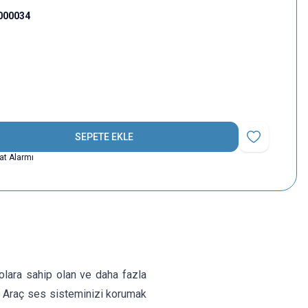
000034
SEPETE EKLE
Favoriye Ekle
yat Alarmı
olara sahip olan ve daha fazla
r. Araç ses sisteminizi korumak