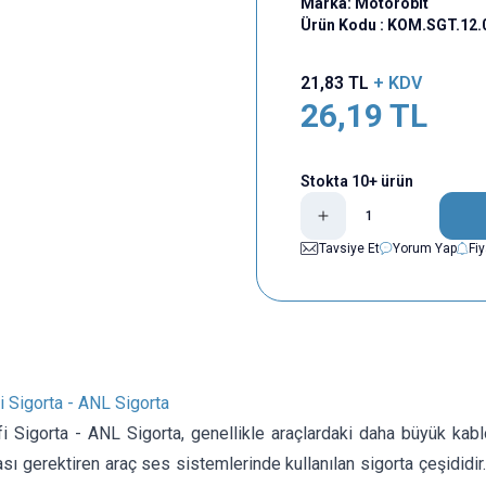
Marka:
Motorobit
Ürün Kodu :
KOM.SGT.12.
21,83
TL
+ KDV
26,19
TL
Stokta 10+ ürün
Tavsiye Et
Yorum Yap
Fi
 Sigorta - ANL Sigorta
i Sigorta - ANL Sigorta, genellikle araçlardaki daha büyük kabl
ı gerektiren araç ses sistemlerinde kullanılan sigorta çeşididi