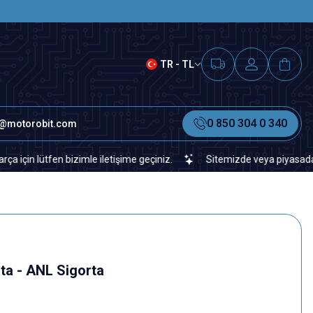
SAAT 15.00'A KADAR VERİLEN S
TR - TL
0 850 304 0 340
o@motorobit.com
ütfen bizimle iletişime geçiniz.
Sitemizde veya piyasada bulamad
ta - ANL Sigorta