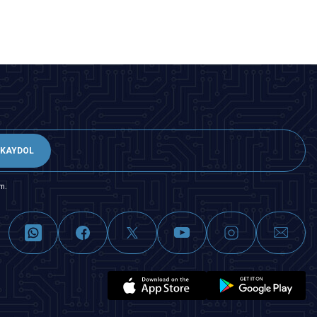
KAYDOL
m.