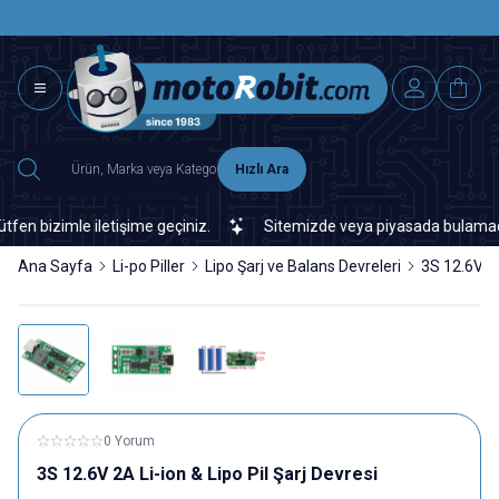
SAAT 15.0
2500 TL ÜZERİ MNG-DHL KARGO ÜCRETSİZ
Hızlı Ara
 bizimle iletişime geçiniz.
Sitemizde veya piyasada bulamadığınız
Ana Sayfa
Li-po Piller
Lipo Şarj ve Balans Devreleri
3S 12.6V 2A
0 Yorum
3S 12.6V 2A Li-ion & Lipo Pil Şarj Devresi