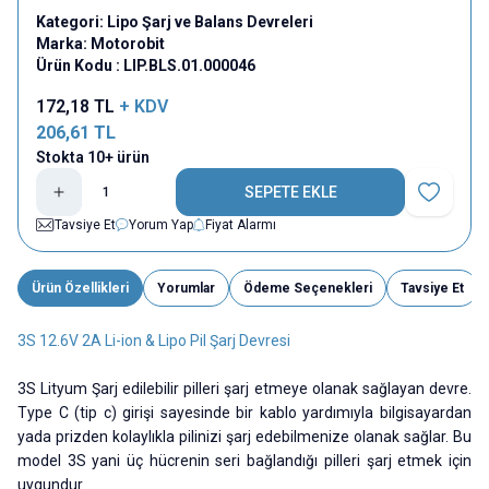
Kategori:
Lipo Şarj ve Balans Devreleri
Marka:
Motorobit
Ürün Kodu :
LIP.BLS.01.000046
172,18
TL
+ KDV
206,61
TL
Stokta 10+ ürün
SEPETE EKLE
Favoriye E
Tavsiye Et
Yorum Yap
Fiyat Alarmı
Ürün Özellikleri
Yorumlar
Ödeme Seçenekleri
Tavsiye Et
3S 12.6V 2A Li-ion & Lipo Pil Şarj Devresi
3S Lityum Şarj edilebilir pilleri şarj etmeye olanak sağlayan devre.
Type C (tip c) girişi sayesinde bir kablo yardımıyla bilgisayardan
yada prizden kolaylıkla pilinizi şarj edebilmenize olanak sağlar. Bu
model 3S yani üç hücrenin seri bağlandığı pilleri şarj etmek için
uygundur.