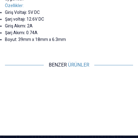
Özellikler:
Giriş Voltajı: 5V DC
Şarj voltajı: 12.6V DC
Giriş Akımı: 2A
Şarj Akımı: 0.74A
Boyut: 39mm x 18mm x 6.3mm
BENZER
ÜRÜNLER
Motorobit
Motorobit
3S 10A 12V Li-ion & 18650 BMS
5V 3A 18650 Lityum Pil Şarj
Batarya Koruyucu Balans
Modülü - UPS Kesintisiz Güç
Devresi
Kaynağı Devresi
82,45
TL + KDV
242,50
TL + KDV
SEPETE EKLE
SEPETE EKLE