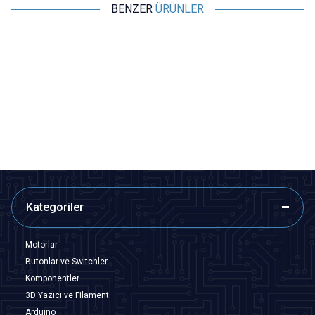
BENZER
ÜRÜNLER
Motorobit
Motorobit
900M-T-I Havya Ucu - Silver
900M-T 5'li Havya Ucu Seti -
Silver
44,14
TL + KDV
194,00
TL + KDV
SEPETE EKLE
SEPETE EKLE
Kategoriler
Motorlar
Butonlar ve Switchler
Komponentler
3D Yazıcı ve Filament
Arduino