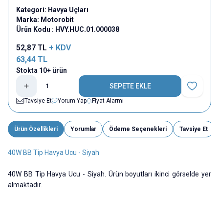
Kategori:
Havya Uçları
Marka:
Motorobit
Ürün Kodu :
HVY.HUC.01.000038
52,87
TL
+ KDV
63,44
TL
Stokta 10+ ürün
SEPETE EKLE
Favoriye E
Tavsiye Et
Yorum Yap
Fiyat Alarmı
Ürün Özellikleri
Yorumlar
Ödeme Seçenekleri
Tavsiye Et
40W BB Tip Havya Ucu - Siyah
40W BB Tip Havya Ucu - Siyah. Ürün boyutları ikinci görselde yer
almaktadır.