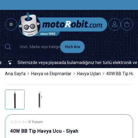
SAAT 15.0
2500 TL ÜZERİ MNG-DHL KARGO ÜCRETSİZ
Hızlı Ara
Sitemizde veya piyasada bulamadığınız her türlü elektronik ve oto
Ana Sayfa
Havya ve Ekipmanlar
Havya Uçları
40W BB Tip Havy
0 Yorum
40W BB Tip Havya Ucu - Siyah