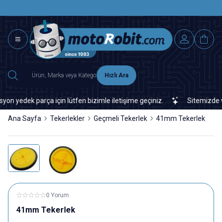
SAAT 15.0
2500 TL ÜZERİ MNG-DHL KARGO ÜCRETSİZ
Hızlı Ara
edek parça için lütfen bizimle iletişime geçiniz.
Sitemizde veya
Ana Sayfa
Tekerlekler
Geçmeli Tekerlek
41mm Tekerlek
0 Yorum
41mm Tekerlek