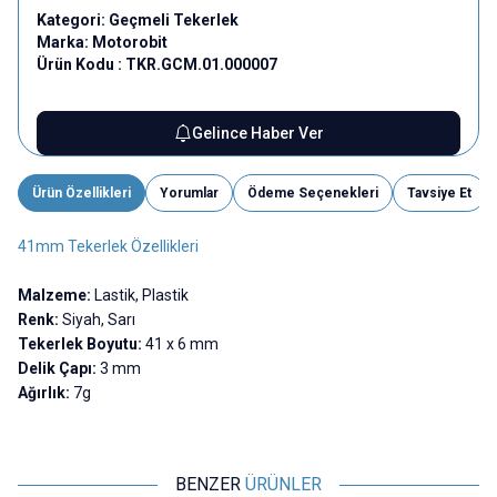
Kategori:
Geçmeli Tekerlek
Marka:
Motorobit
Ürün Kodu :
TKR.GCM.01.000007
Gelince Haber Ver
Ürün Özellikleri
Yorumlar
Ödeme Seçenekleri
Tavsiye Et
41mm Tekerlek Özellikleri
Malzeme:
Lastik, Plastik
Renk:
Siyah, Sarı
Tekerlek Boyutu:
41 x 6 mm
Delik Çapı:
3 mm
Ağırlık:
7g
BENZER
ÜRÜNLER