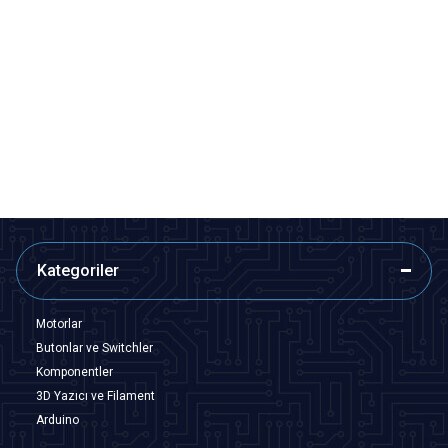
Motorobit
Motorobit
Sarı Motor - Tekerlek Seti 6V
Oyuncak Tekeri Şaftı
250RPM
60,63
TL + KDV
24,25
TL + KDV
Tükendi
SEPETE EKLE
Kategoriler
Motorlar
Butonlar ve Switchler
Komponentler
3D Yazıcı ve Filament
Arduino