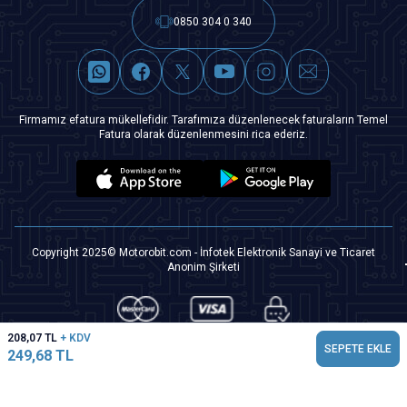
0850 304 0 340
Firmamız efatura mükellefidir. Tarafımıza düzenlenecek faturaların Temel
Fatura olarak düzenlenmesini rica ederiz.
Copyright 2025© Motorobit.com - İnfotek Elektronik Sanayi ve Ticaret
Anonim Şirketi
208,07
TL
+ KDV
SEPETE EKLE
249,68
TL
T
-Soft
|
Premium