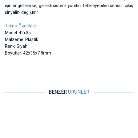
ışın engellenirse, gerekli sistem yanıtını tetikleyebilen sensör çıkış
sinyalini değiştirir.
Teknik Özellikler
Model: 42x35
Malzeme: Plastik
Renk: Siyah
Boyutlar: 42x35x7.8mm
BENZER
ÜRÜNLER
Motorobit
Motorobit
TD-08 Reflektör / Mesafe
TD-09-1 Reflektör / Mesafe
Sensörleri Uyumlu
Sensörleri Uyumlu
61,11
TL + KDV
61,11
TL + KDV
SEPETE EKLE
SEPETE EKLE