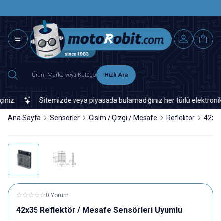
SAAT 15.0
2500 TL ÜZERİ MNG-DHL KARGO ÜCRETSİZ
Hızlı Ara
.
Sitemizde veya piyasada bulamadığınız her türlü elektronik ve 
Ana Sayfa
Sensörler
Cisim / Çizgi / Mesafe
Reflektör
42x35
0 Yorum
42x35 Reflektör / Mesafe Sensörleri Uyumlu