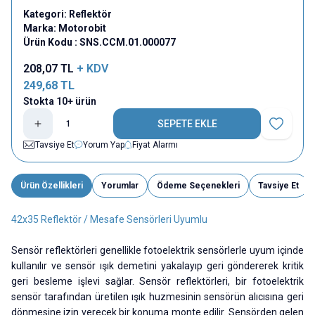
Kategori:
Reflektör
Marka:
Motorobit
Ürün Kodu :
SNS.CCM.01.000077
208,07
TL
+ KDV
249,68
TL
Stokta 10+ ürün
SEPETE EKLE
Favoriye E
Tavsiye Et
Yorum Yap
Fiyat Alarmı
Ürün Özellikleri
Yorumlar
Ödeme Seçenekleri
Tavsiye Et
42x35 Reflektör / Mesafe Sensörleri Uyumlu
Sensör reflektörleri genellikle fotoelektrik sensörlerle uyum içinde
kullanılır ve sensör ışık demetini yakalayıp geri göndererek kritik
geri besleme işlevi sağlar. Sensör reflektörleri, bir fotoelektrik
sensör tarafından üretilen ışık huzmesinin sensörün alıcısına geri
dönmesine izin verecek bir konuma monte edilir. Sensörden gelen