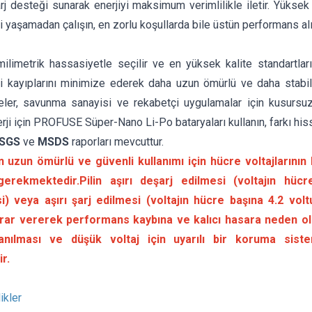
şarj desteği sunarak enerjiyi maksimum verimlilikle iletir. Yükse
i yaşamadan çalışın, en zorlu koşullarda bile üstün performans alı
ilimetrik hassasiyetle seçilir ve en yüksek kalite standartları
rji kayıplarını minimize ederek daha uzun ömürlü ve daha stabil
jeler, savunma sanayisi ve rekabetçi uygulamalar için kusursu
erji için PROFUSE Süper-Nano Li-Po bataryaları kullanın, farkı his
SGS
ve
MSDS
raporları mevcuttur.
in uzun ömürlü ve güvenli kullanımı için hücre voltajlarının 
gerekmektedir.Pilin aşırı deşarj edilmesi (voltajın hüc
i) veya aşırı şarj edilmesi (voltajın hücre başına 4.2 vol
arar vererek performans kaybına ve kalıcı hasara neden ola
lanılması ve düşük voltaj için uyarılı bir koruma siste
r.
ikler