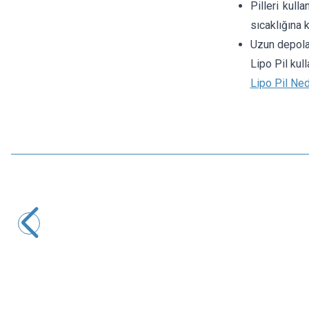
Pilleri kul
sıcaklığına 
Uzun depolam
Lipo Pil kul
Lipo Pil Nedi
Profuse
44,4V 12S 22000mAh 15C Solid State Lipo Batarya
46.754,00
TL + KDV
SEPETE EKLE