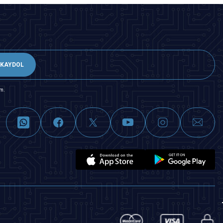
KAYDOL
m.