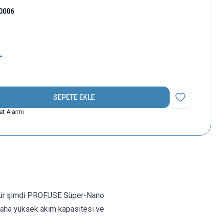
00006
L
SEPETE EKLE
Favoriye Ekle
yat Alarmı
 ömür şimdi PROFUSE Süper-Nano
 daha yüksek akım kapasitesi ve