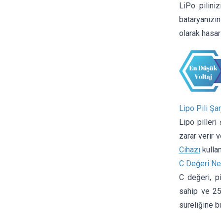
LiPo pilini
bataryanızın
olarak hasar
Lipo Pili Şa
Lipo pilleri
zarar verir v
Cihazı
kullan
C Değeri Ne
C değeri, p
sahip ve 25
süreliğine b