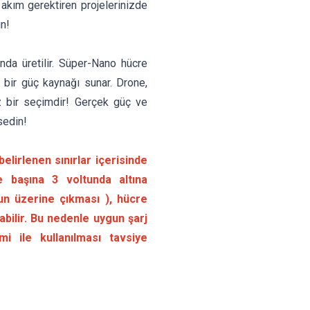
k akım gerektiren projelerinizde
n!
nda üretilir. Süper-Nano hücre
 bir güç kaynağı sunar. Drone,
z bir seçimdir! Gerçek güç ve
sedin!
belirlenen sınırlar içerisinde
re başına 3 voltunda altına
tun üzerine çıkması ), hücre
bilir. Bu nedenle uygun şarj
mi ile kullanılması tavsiye