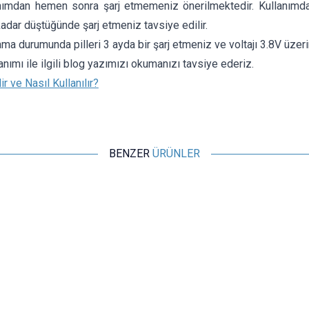
lanımdan hemen sonra şarj etmemeniz önerilmektedir. Kullanımda
kadar düştüğünde şarj etmeniz tavsiye edilir.
a durumunda pilleri 3 ayda bir şarj etmeniz ve voltajı 3.8V üze
lanımı ile ilgili blog yazımızı okumanızı tavsiye ederiz.
r ve Nasıl Kullanılır?
BENZER
ÜRÜNLER
Profuse
44,4V 12S 10000mAh 60C Lipo Batarya
21.090,71
TL + KDV
Tükendi