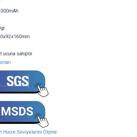
V
22000mAh
0gr
 210x92x160mm
 ucuna sahiptir
orları
in Hücre Seviyelerini Ölçme