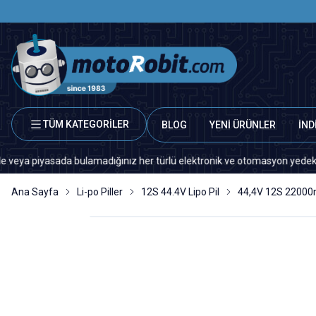
TÜM KATEGORİLER
BLOG
YENİ ÜRÜNLER
İND
ada bulamadığınız her türlü elektronik ve otomasyon yedek parça için lüt
Ana Sayfa
Li-po Piller
12S 44.4V Lipo Pil
44,4V 12S 22000