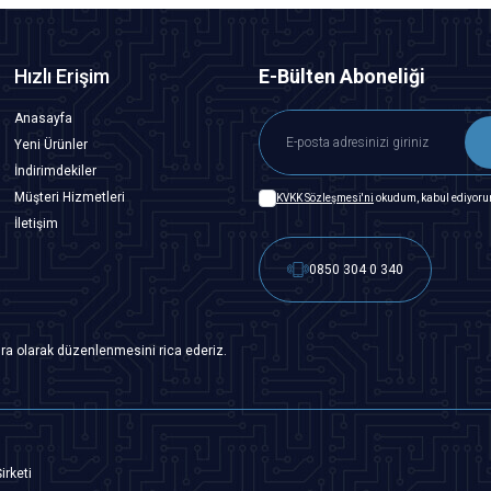
Hızlı Erişim
E-Bülten Aboneliği
Anasayfa
Yeni Ürünler
İndirimdekiler
Müşteri Hizmetleri
KVKK Sözleşmesi'ni
okudum, kabul ediyoru
İletişim
0850 304 0 340
ra olarak düzenlenmesini rica ederiz.
irketi