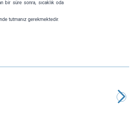
n bir süre sonra, sıcaklık oda
rinde tutmanız gerekmektedir.
Profuse
44,4V 12S 15000mAh 15C Solid State Lipo Batarya
34.289,50
TL + KDV
SEPETE EKLE