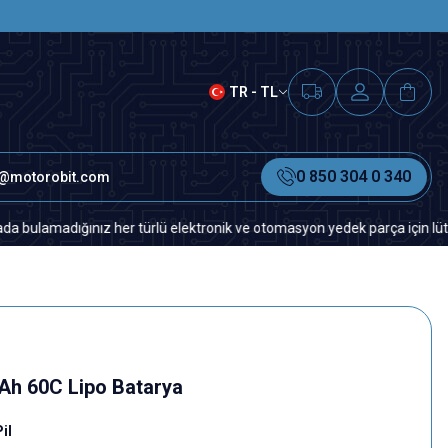
SAAT 15.00'A KADAR VERİLEN S
TR - TL
0 850 304 0 340
o@motorobit.com
nız her türlü elektronik ve otomasyon yedek parça için lütfen bizimle i
Ah 60C Lipo Batarya
il