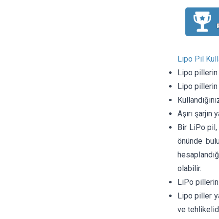
Lipo Pil Kul
Lipo pilleri
Lipo pilleri
Kullandığını
Aşırı şarjın 
Bir LiPo pil
önünde bulu
hesaplandığı
olabilir.
LiPo pilleri
Lipo piller y
ve tehlikelidi