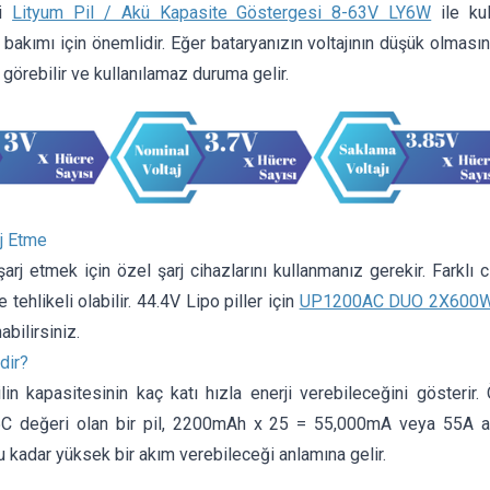
zi
Lityum Pil / Akü Kapasite Göstergesi 8-63V LY6W
ile kul
 bakımı için önemlidir. Eğer bataryanızın voltajının düşük olmasına
 görebilir ve kullanılamaz duruma gelir.
rj Etme
 şarj etmek için özel şarj cihazlarını kullanmanız gerekir. Farklı c
e tehlikeli olabilir. 44.4V Lipo piller için
UP1200AC DUO 2X600W 1
abilirsiniz.
dir?
ilin kapasitesinin kaç katı hızla enerji verebileceğini gösteri
C değeri olan bir pil, 2200mAh x 25 = 55,000mA veya 55A akım
u kadar yüksek bir akım verebileceği anlamına gelir.