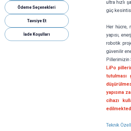
ultra hızlı 
Ödeme Seçenekleri
güç kesintis
Tavsiye Et
Her hücre, m
İade Koşulları
yapısı, ene
robotik pro
güvenilir en
Pillerimizin
LiPo piller
tutulması 
düşürülmes
yapısına z
cihazı kul
edilmektedi
Teknik Özell