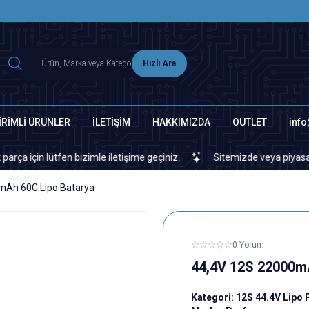
2500 TL ÜZERİ MNG-DHL KARGO ÜCRETSİZ
Hızlı Ara
İRİMLİ ÜRÜNLER
İLETİŞİM
HAKKIMIZDA
OUTLET
inf
fen bizimle iletişime geçiniz.
Sitemizde veya piyasada bulamadığı
mAh 60C Lipo Batarya
0 Yorum
44,4V 12S 22000m
Kategori:
12S 44.4V Lipo P