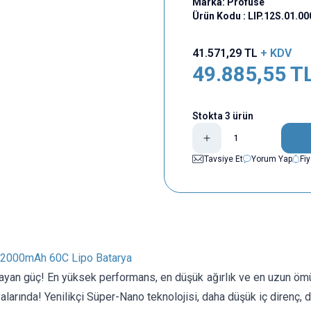
Marka:
Profuse
Ürün Kodu :
LIP.12S.01.0
41.571,29
TL
+ KDV
49.885,55
T
Stokta 3 ürün
Tavsiye Et
Yorum Yap
Fi
22000mAh 60C Lipo Batarya
orlayan güç! En yüksek performans, en düşük ağırlık ve en uzun
alarında! Yenilikçi Süper-Nano teknolojisi, daha düşük iç direnç,