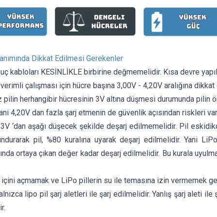
lanımında Dikkat Edilmesi Gerekenler
n uç kabloları KESİNLİKLE birbirine değmemelidir. Kısa devre yapı
n verimli çalışması için hücre başına 3,00V - 4,20V aralığına dikkat
z pilin herhangibir hücresinin 3V altına düşmesi durumunda pilin 
yani 4,20V dan fazla şarj etmenin de güvenlik açısından riskleri var
, 3V ‘dan aşağı düşecek şekilde deşarj edilmemelidir. Pil eskidi
ndurarak pil, %80 kuralına uyarak deşarj edilmelidir. Yani LiPo
nda ortaya çıkan değer kadar deşarj edilmelidir. Bu kurala uyul
n içini açmamak ve LiPo pillerin su ile temasına izin vermemek ge
alnızca lipo pil şarj aletleri ile şarj edilmelidir. Yanlış şarj aleti i
r.