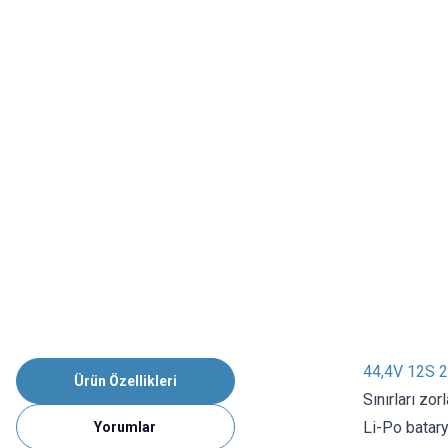
44,4V 12S 
Ürün Özellikleri
Sınırları z
Li-Po batary
Yorumlar