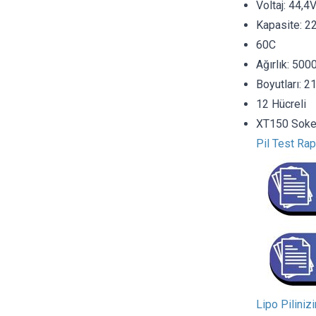
Voltaj: 44,4
Kapasite: 
60C
Ağırlık: 500
Boyutları:
12 Hücreli
XT150 Soket
Pil Test Rap
Lipo Piliniz