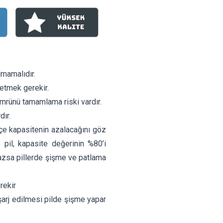
lmamalıdır.
 etmek gerekir.
ömrünü tamamlama riski vardır.
dır.
kçe kapasitenin azalacağını göz
 pil, kapasite değerinin %80’i
mazsa pillerde şişme ve patlama
rekir
le şarj edilmesi pilde şişme yapar