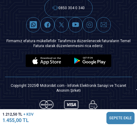
0850 304 0 340
Firmamız efatura mükellefidir. Tarafımıza düzenlenecek faturaların Temel
Fatura olarak düzenlenmesini rica ederiz.
Copyright 2025© Motorobit.com - İnfotek Elektronik Sanayi ve Ticaret
Anonim Şirketi
1.212,50
TL
+ KDV
SEPETE EKLE
1.455,00
TL
T
-Soft
|
Premium