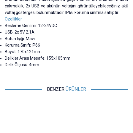
çakmaklık, 2x USB ve akünün voltajını görüntüleyebileceğiniz akü
voltaj göstergesi bulunmaktadır. IP66 koruma sınıfına sahiptir.
Özellikler
Besleme Gerilimi: 12-24VDC
USB: 2x 5V 2.1A
Buton Işığı: Mavi
Koruma Sınıfı: IP66
Boyut: 170x121mm
Delikler Arası Mesafe: 155x105mm
Delik Ölçüsü: 4mm
BENZER
ÜRÜNLER
Motorobit
Motorobit
5'li ON-OFF Kırmızı Nokta Işıklı
5'li ON-OFF Mavi Nokta Işıklı
Anahtar Switch Panel 12V-24V
Anahtar Switch Panel 12V-24V
397,70
TL + KDV
344,35
TL + KDV
SEPETE EKLE
SEPETE EKLE