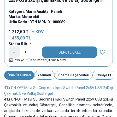
2x5V USB 2xDişi Çakmaklık ve Voltaj Göstergeli
Kategori:
Marin Anahtar Paneli
Marka:
Motorobit
Ürün Kodu :
BTN.MRN.01.000089
1.212,50
TL
+ KDV
1.455,00
TL
Stokta 5 ürün
SEPETE EKLE
Favoriye E
Tavsiye Et
Yorum Yap
Fiyat Alarmı
Ürün Özellikleri
Yorumlar
Ödeme Seçenekleri
Tavsiye Et
4'lü ON-OFF Mavi Su Geçirmez Işıklı Switch Panel 2x5V USB 2xDişi
Çakmaklık ve Voltaj Göstergeli
4'lü ON-OFF Mavi Su Geçirmez Işıklı Switch Panel 2x5V USB 2xDişi
Çakmaklık ve Voltaj Göstergeli,
Genellikle otomotiv sektöründe,
araçlarda, teknelerde ve karavanlarda tercih edilen bir üründür.
Ürünün üzerinde 4 adet ışıklı su geçirmez on-off anahtar, 2 adet