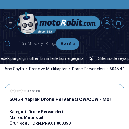
SAAT 15.0
2500 TL ÜZERİ MNG-DHL KARGO ÜCRETSİZ
Hızlı Ara
parça için lütfen bizimle iletişime geçiniz.
Sitemizde veya piyas
Ana Sayfa
Drone ve Multikopter
Drone Pervaneleri
5045 4 Ya
0 Yorum
5045 4 Yaprak Drone Pervanesi CW/CCW - Mor
Kategori:
Drone Pervaneleri
Marka:
Motorobit
Ürün Kodu :
DRN.PRV.01.000050