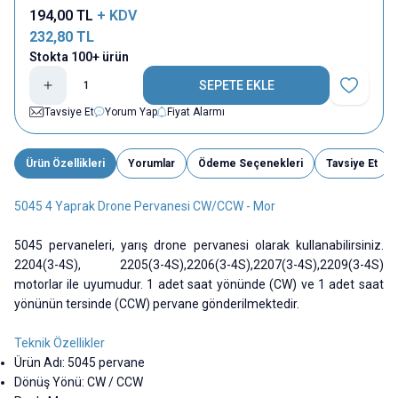
194,00
TL
+ KDV
232,80
TL
Stokta 100+ ürün
SEPETE EKLE
Favoriye E
Tavsiye Et
Yorum Yap
Fiyat Alarmı
Ürün Özellikleri
Yorumlar
Ödeme Seçenekleri
Tavsiye Et
5045 4 Yaprak Drone Pervanesi CW/CCW - Mor
5045 pervaneleri, yarış drone pervanesi olarak kullanabilirsiniz.
2204(3-4S), 2205(3-4S),2206(3-4S),2207(3-4S),2209(3-4S)
motorlar ile uyumudur. 1 adet saat yönünde (CW) ve 1 adet saat
yönünün tersinde (CCW) pervane gönderilmektedir.
Teknik Özellikler
Ürün Adı: 5045 pervane
Dönüş Yönü: CW / CCW