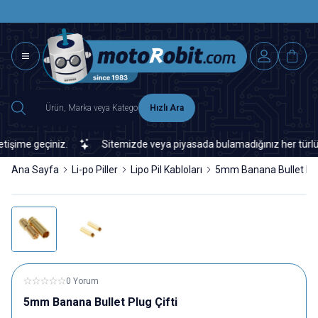
SAAT 15.0
2500 TL ÜZERİ MNG-DHL KARGO ÜCRETSİZ
Hızlı Ara
ime geçiniz.
Sitemizde veya piyasada bulamadığınız her türlü elek
Ana Sayfa
Li-po Piller
Lipo Pil Kabloları
5mm Banana Bullet Plu
0 Yorum
5mm Banana Bullet Plug Çifti