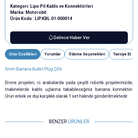
Kategori:
Lipo Pil Kablo ve Konnektörleri
Marka:
Motorobit
Ürün Kodu :
LIP.KBL.01.000014
Gelince Haber Ver
Ürün Özellikleri
Yorumlar
Ödeme Seçenekleri
Tavsiye Et
5mm Banana Bullet Plug Çifti
Drone projeleri, rc arabalarda yada çeşitli robotik projelerinizde,
makinelerde kablo uçlarına takabileceğiniz banana konnektör.
Ürün erkek ve dişi karşılıklı olarak 1 set halinde gönderilmektedir.
BENZER
ÜRÜNLER
Motorobit
Motorobit