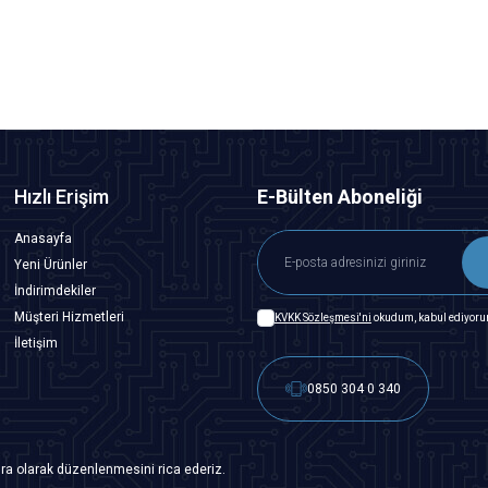
SEPETE EKLE
Hızlı Erişim
E-Bülten Aboneliği
Anasayfa
Yeni Ürünler
İndirimdekiler
Müşteri Hizmetleri
KVKK Sözleşmesi'ni
okudum, kabul ediyoru
İletişim
0850 304 0 340
ra olarak düzenlenmesini rica ederiz.