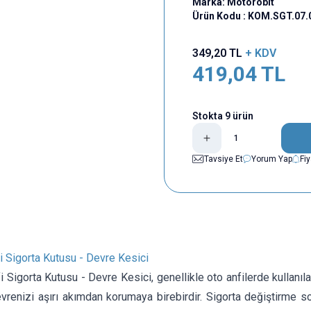
Marka:
Motorobit
Ürün Kodu :
KOM.SGT.07.
349,20
TL
+ KDV
419,04
TL
Stokta 9 ürün
Tavsiye Et
Yorum Yap
Fi
i Sigorta Kutusu - Devre Kesici
 Sigorta Kutusu - Devre Kesici, genellikle oto anfilerde kullanı
evrenizi aşırı akımdan korumaya birebirdir. Sigorta değiştirme 