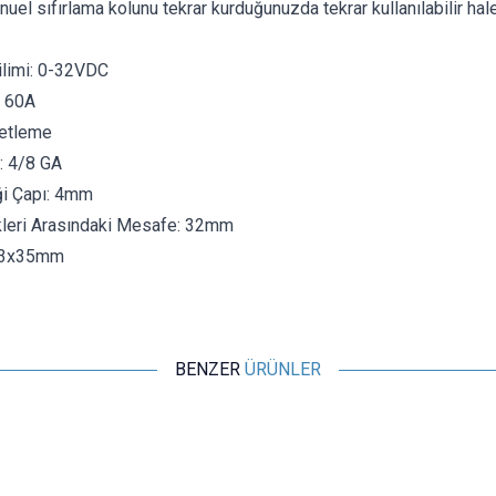
nuel sıfırlama kolunu tekrar kurduğunuzda tekrar kullanılabilir hale
ilimi: 0-32VDC
: 60A
etleme
: 4/8 GA
ği Çapı: 4mm
kleri Arasındaki Mesafe: 32mm
43x35mm
BENZER
ÜRÜNLER
Motorobit
5x20 Panel Tipi Sigorta Yuvası
7,28
TL + KDV