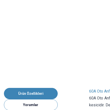
60A Oto Anf
Ürün Özellikleri
60A Oto Anfi
kesicidir. D
Yorumlar