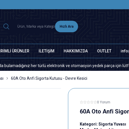
2500 TL ÜZERİ MNG-DHL KARGO ÜCRETSİZ
Hızlı Ara
İRİMLİ ÜRÜNLER
İLETİŞİM
HAKKIMIZDA
OUTLET
inf
ığınız her türlü elektronik ve otomasyon yedek parça için lütfen biziml
sı
60A Oto Anfi Sigorta Kutusu - Devre Kesici
0 Yorum
60A Oto Anfi Sigor
Kategori:
Sigorta Yuvası