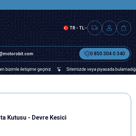
SAAT 15.00'A KADAR VERİLEN S
TR - TL
0 850 304 0 340
o@motorobit.com
e iletişime geçiniz.
Sitemizde veya piyasada bulamadığınız her tü
ta Kutusu - Devre Kesici