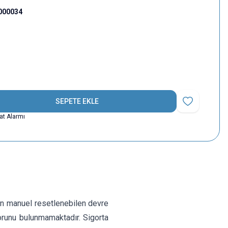
000034
SEPETE EKLE
Favoriye Ekle
yat Alarmı
lan manuel resetlenebilen devre
sorunu bulunmamaktadır. Sigorta