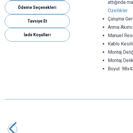
attığında ma
Ödeme Seçenekleri
Özellikler
Çalışma Ger
Tavsiye Et
Anma Akımı
İade Koşulları
Manuel Res
Kablo Kesiti
Montaj Deli
Montaj Deli
Boyut: 98x
Motorobit
Su Geçirmez Bıçak Sigorta Yuvası - 14AWG
36,38
TL + KDV