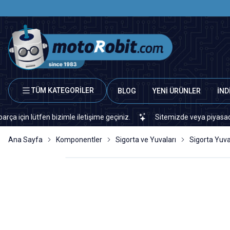
TÜM KATEGORİLER
BLOG
YENİ ÜRÜNLER
İND
lütfen bizimle iletişime geçiniz.
Sitemizde veya piyasada bulamad
Ana Sayfa
Komponentler
Sigorta ve Yuvaları
Sigorta Yuva