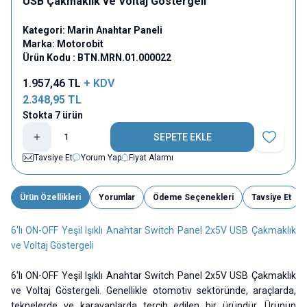
USB Çakmaklık ve Voltaj Göstergeli
Kategori:
Marin Anahtar Paneli
Marka:
Motorobit
Ürün Kodu :
BTN.MRN.01.000022
1.957,46
TL
+ KDV
2.348,95
TL
Stokta 7 ürün
SEPETE EKLE
Favoriye E
Tavsiye Et
Yorum Yap
Fiyat Alarmı
Ürün Özellikleri
Yorumlar
Ödeme Seçenekleri
Tavsiye Et
6'lı ON-OFF Yeşil Işıklı Anahtar Switch Panel 2x5V USB Çakmaklık
ve Voltaj Göstergeli
6'lı ON-OFF Yeşil Işıklı Anahtar Switch Panel 2x5V USB Çakmaklık
ve Voltaj Göstergeli. Genellikle otomotiv sektöründe, araçlarda,
teknelerde ve karavanlarda tercih edilen bir üründür. Ürünün