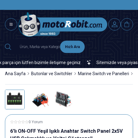
SAAT 15.0
2500 TL ÜZERİ MNG-DHL KARGO ÜCRETSİZ
Hızlı Ara
 için lütfen bizimle iletişime geçiniz.
Sitemizde veya piyasada b
Ana Sayfa
Butonlar ve Switchler
Marine Switch ve Panelleri
M
0 Yorum
6'lı ON-OFF Yeşil Işıklı Anahtar Switch Panel 2x5V