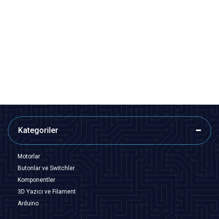
Motorobit
Motorobit
5'li ON-OFF Kırmızı Nokta Işıklı
5'li ON-OFF Mavi Nokta Işıklı
Anahtar Switch Panel 12V-24V
Anahtar Switch Panel 12V-24V
397,70
TL + KDV
344,35
TL + KDV
SEPETE EKLE
SEPETE EKLE
Kategoriler
Motorlar
Butonlar ve Switchler
Komponentler
3D Yazıcı ve Filament
Arduino