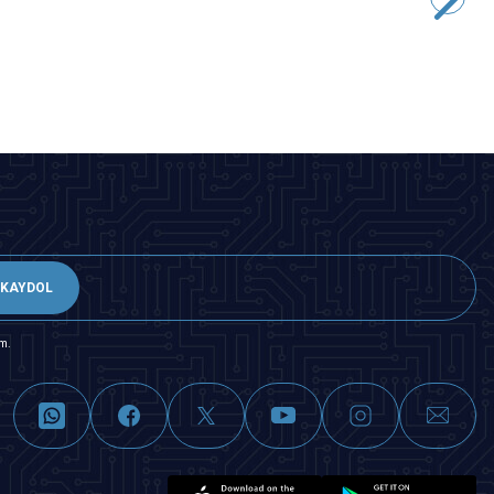
172,18
TL + KDV
SEPETE EKLE
KAYDOL
m.