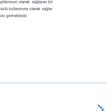
 eşitlemeye olanak sağlayan bir
ömürlü kullanımına olanak sağlar.
ablo gelmektedir.
Motorobit
3S 12.6V 4A Li-ion & Lipo Pil Şarj Devresi