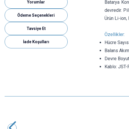
Batarya Koru
Yorumlar
devredir. Pi
Ödeme Seçenekleri
Ürün Li-ion,
Tavsiye Et
Özellikler:
İade Koşulları
Hücre Sayısı
Balans Akım
Devre Boyu
Kablo: JST-
Motorobit
3S 10A 12V Li-ion & 18650 BMS Batarya Koruyucu Balans
Devresi