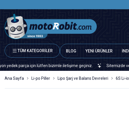
TÜM KATEGORİLER
BLOG
YENİ ÜRÜNLER
İND
parça için lütfen bizimle iletişime geçiniz.
Sitemizde veya piyas
Ana Sayfa
Li-po Piller
Lipo Şarj ve Balans Devreleri
6S Li-