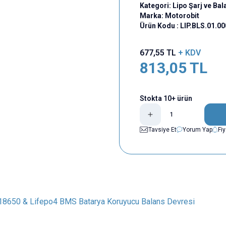
Kategori:
Lipo Şarj ve Bal
Marka:
Motorobit
Ürün Kodu :
LIP.BLS.01.0
677,55
TL
+ KDV
813,05
TL
Stokta 10+ ürün
Tavsiye Et
Yorum Yap
Fi
 18650 & Lifepo4 BMS Batarya Koruyucu Balans Devresi