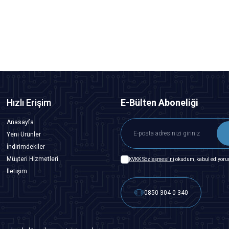
242,50
TL + KDV
SEPETE EKLE
Hızlı Erişim
E-Bülten Aboneliği
Anasayfa
Yeni Ürünler
İndirimdekiler
Müşteri Hizmetleri
KVKK Sözleşmesi'ni
okudum, kabul ediyoru
İletişim
0850 304 0 340