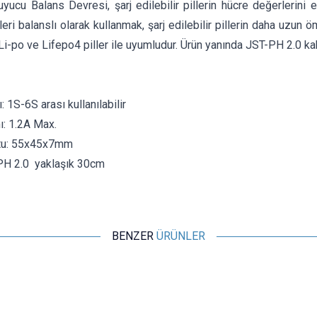
yucu Balans Devresi, şarj edilebilir pillerin hücre değerlerini
lleri balanslı olarak kullanmak, şarj edilebilir pillerin daha uzun 
 Li-po ve Lifepo4 piller ile uyumludur. Ürün yanında JST-PH 2.0 k
: 1S-6S arası kullanılabilir
ı: 1.2A Max.
tu: 55x45x7mm
PH 2.0 yaklaşık 30cm
BENZER
ÜRÜNLER
Motorobit
5V 3A 18650 Lityum Pil Şarj Modülü - UPS Kesintisiz Güç
Kaynağı Devresi