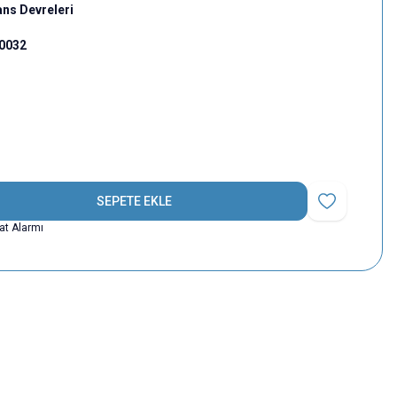
ans Devreleri
00032
SEPETE EKLE
Favoriye Ekle
yat Alarmı