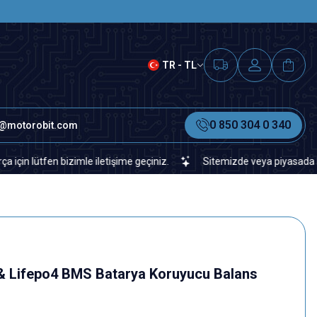
SAAT 15.00'A KADAR VERİLEN S
TR - TL
0 850 304 0 340
o@motorobit.com
tfen bizimle iletişime geçiniz.
Sitemizde veya piyasada bulamadığ
 & Lifepo4 BMS Batarya Koruyucu Balans