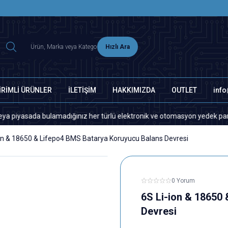
2500 TL ÜZERİ MNG-DHL KARGO ÜCRETSİZ
Hızlı Ara
İRİMLİ ÜRÜNLER
İLETİŞİM
HAKKIMIZDA
OUTLET
inf
ada bulamadığınız her türlü elektronik ve otomasyon yedek parça için lü
ion & 18650 & Lifepo4 BMS Batarya Koruyucu Balans Devresi
0 Yorum
6S Li-ion & 18650
Devresi