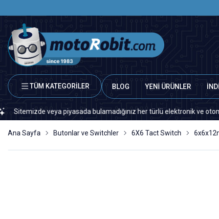
TÜM KATEGORİLER
BLOG
YENİ ÜRÜNLER
İND
emizde veya piyasada bulamadığınız her türlü elektronik ve otomasyon ye
Ana Sayfa
Butonlar ve Switchler
6X6 Tact Switch
6x6x12m