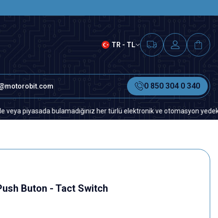
SAAT 15.00'A KADAR VERİLEN S
TR - TL
0 850 304 0 340
o@motorobit.com
iyasada bulamadığınız her türlü elektronik ve otomasyon yedek parça için
Push Buton - Tact Switch