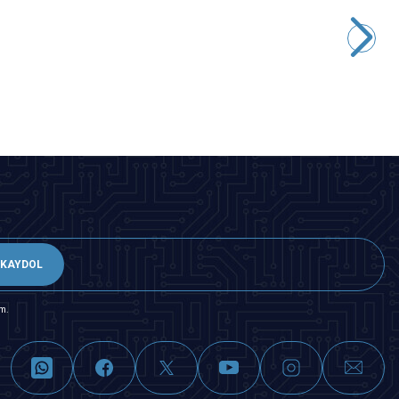
Motorobit
6x6x5mm 4 Pinli Push Buton - Tact Switch
1,45
TL + KDV
Tükendi
KAYDOL
m.