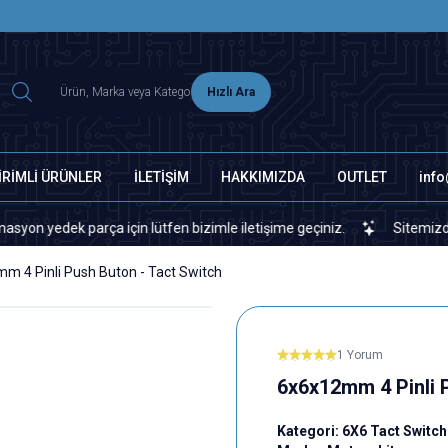
2500 TL ÜZERİ MNG-DHL KARGO ÜCRETSİZ
Hızlı Ara
İRİMLİ ÜRÜNLER
İLETİŞİM
HAKKIMIZDA
OUTLET
inf
dek parça için lütfen bizimle iletişime geçiniz.
Sitemizde veya p
m 4 Pinli Push Buton - Tact Switch
1 Yorum
6x6x12mm 4 Pinli 
Kategori:
6X6 Tact Switch