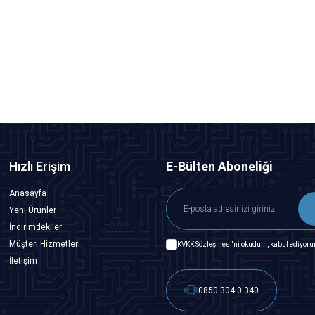
Motorobit
6x6x5mm 4 Pinli Kırmızı Push Buton - Tact Switch
1,45
TL + KDV
SEPETE EKLE
Hızlı Erişim
E-Bülten Aboneliği
Anasayfa
Yeni Ürünler
İndirimdekiler
Müşteri Hizmetleri
KVKK Sözleşmesi'ni
okudum, kabul ediyoru
İletişim
0850 304 0 340