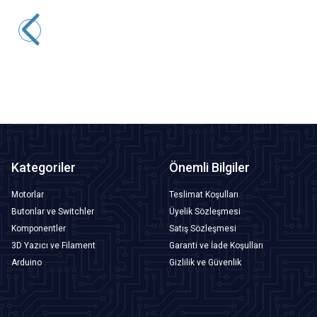
Motorobit
6x6x7mm 4 Pinli Kırmızı Push Buton - Tact Switch
1,45
TL + KDV
SEPETE EKLE
Kategoriler
Önemli Bilgiler
Motorlar
Teslimat Koşulları
Butonlar ve Switchler
Üyelik Sözleşmesi
Komponentler
Satış Sözleşmesi
3D Yazıcı ve Filament
Garanti ve İade Koşulları
Arduino
Gizlilik ve Güvenlik