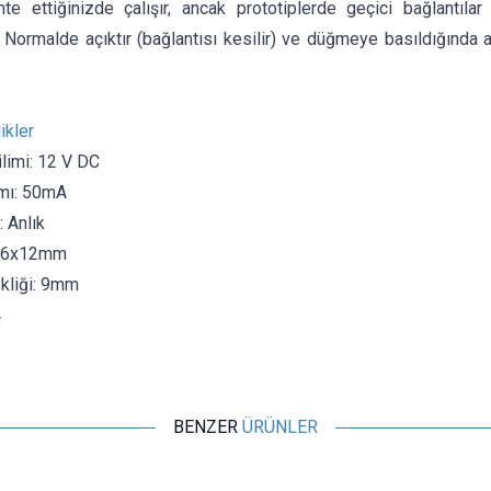
e ettiğinizde çalışır, ancak prototiplerde geçici bağlantıla
ir. Normalde açıktır (bağlantısı kesilir) ve düğmeye basıldığında a
ikler
limi: 12 V DC
mı: 50mA
: Anlık
6x6x12mm
kliği: 9mm
4
BENZER
ÜRÜNLER