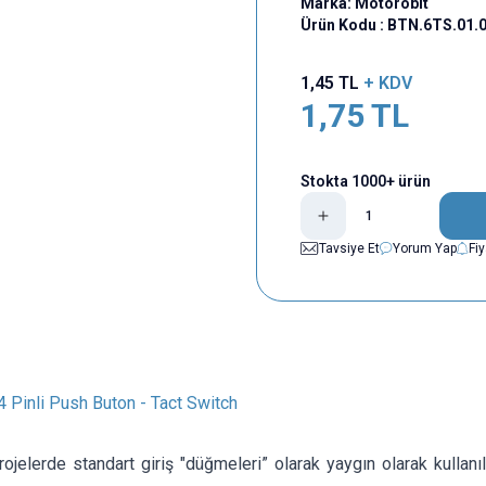
Marka:
Motorobit
Ürün Kodu :
BTN.6TS.01.
1,45
TL
+ KDV
1,75
TL
Stokta 1000+ ürün
Tavsiye Et
Yorum Yap
Fi
Pinli Push Buton - Tact Switch
rojelerde standart giriş "düğmeleri” olarak yaygın olarak kullanı