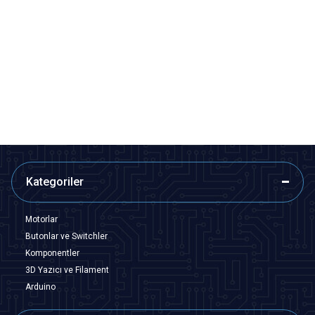
Motorobit
Motorobit
612 Yüksek Hızlı Drone Motoru
615 Yüksek Hızlı Drone Motoru
48,50
TL + KDV
48,50
TL + KDV
SEPETE EKLE
SEPETE EKLE
Kategoriler
Motorlar
Butonlar ve Switchler
Komponentler
3D Yazıcı ve Filament
Arduino