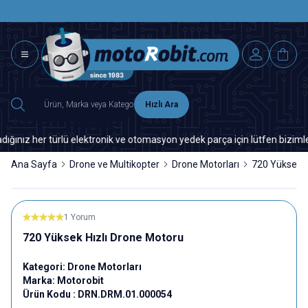
SAAT 15.0
2500 TL ÜZERİ MNG-DHL KARGO ÜCRETSİZ
Hızlı Ara
z her türlü elektronik ve otomasyon yedek parça için lütfen bizimle ile
Ana Sayfa
Drone ve Multikopter
Drone Motorları
720 Yüksek H
1 Yorum
720 Yüksek Hızlı Drone Motoru
Kategori:
Drone Motorları
Marka:
Motorobit
Ürün Kodu :
DRN.DRM.01.000054