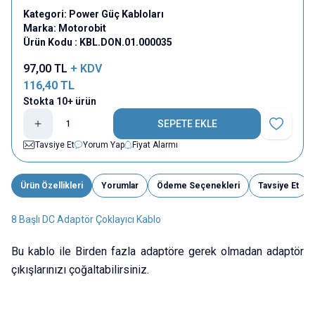
Kategori:
Power Güç Kabloları
Marka:
Motorobit
Ürün Kodu :
KBL.DON.01.000035
97,00
TL
+ KDV
116,40
TL
Stokta 10+ ürün
SEPETE EKLE
Favoriye E
Tavsiye Et
Yorum Yap
Fiyat Alarmı
Ürün Özellikleri
Yorumlar
Ödeme Seçenekleri
Tavsiye Et
8 Başlı DC Adaptör Çoklayıcı Kablo
Bu kablo ile Birden fazla adaptöre gerek olmadan adaptör
çıkışlarınızı çoğaltabilirsiniz.