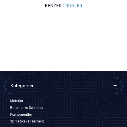
BENZER
ÜRÜNLER
Motorobit
Motorobit
9V Pil soketi
25 cm Kablolu Dişi Barrel Jack -
Power Soket
3,88
TL + KDV
12,13
TL + KDV
SEPETE EKLE
SEPETE EKLE
Kategoriler
Motorlar
Butonlar ve Switchler
Komponentler
3D Yazıcı ve Filament