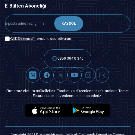
E-Bülten Aboneliği
KAYDOL
KVKK Sözleşmesi'ni
okudum, kabul ediyorum.
0850 304 0 340
Firmamız efatura mükellefidir. Tarafımıza düzenlenecek faturaların Temel
Fatura olarak düzenlenmesini rica ederiz.
Copyright 2025© Motorobit.com - İnfotek Elektronik Sanayi ve Ticaret