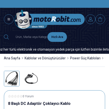
SAAT 15.0
2500 TL ÜZERİ MNG-DHL KARGO ÜCRETSİZ
Hızlı Ara
 türlü elektronik ve otomasyon yedek parça için lütfen bizimle iletişime
Ana Sayfa
Kablolar ve Dönüştürücüler
Power Güç Kabloları
8 
0 Yorum
8 Başlı DC Adaptör Çoklayıcı Kablo