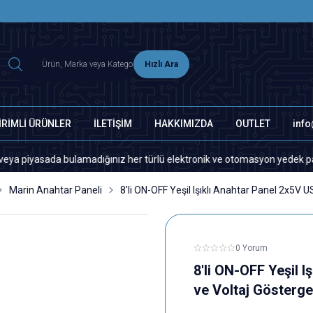
2500 TL ÜZERİ MNG-DHL KARGO ÜCRETSİZ
Hızlı Ara
İRİMLİ ÜRÜNLER
İLETİŞİM
HAKKIMIZDA
OUTLET
inf
sada bulamadığınız her türlü elektronik ve otomasyon yedek parça için l
Marin Anahtar Paneli
8'li ON-OFF Yeşil Işıklı Anahtar Panel 2x5V 
0 Yorum
8'li ON-OFF Yeşil 
ve Voltaj Gösterge