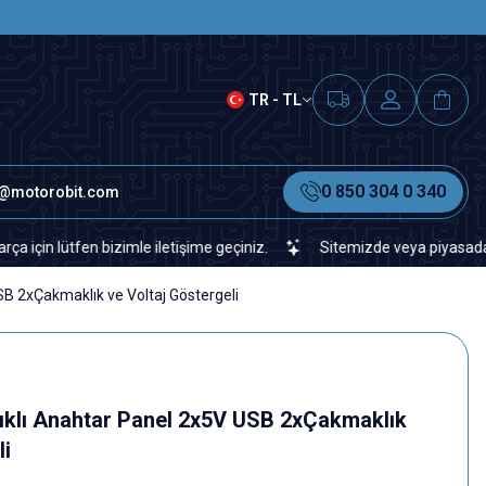
SAAT 15.00'A KADAR VERİLEN S
TR - TL
0 850 304 0 340
o@motorobit.com
ütfen bizimle iletişime geçiniz.
Sitemizde veya piyasada bulamadı
USB 2xÇakmaklık ve Voltaj Göstergeli
Işıklı Anahtar Panel 2x5V USB 2xÇakmaklık
li