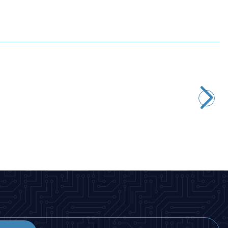
Motorobit
4'lü ON-OFF Mavi Nokta Işıklı Anahtar Switch Panel 12V-24V
298,28
TL + KDV
SEPETE EKLE