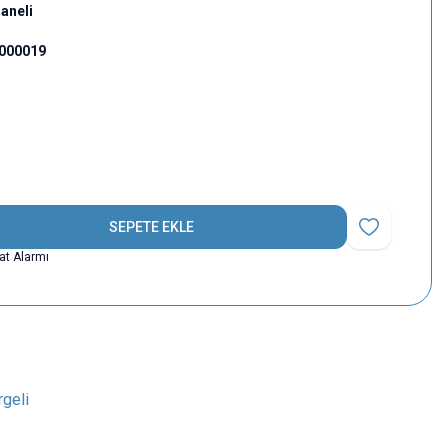
aneli
000019
SEPETE EKLE
Favoriye Ekle
yat Alarmı
rgeli