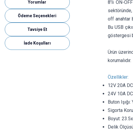
8'li ON-OFF
Yorumlar
sektöründe, 
Ödeme Seçenekleri
off anahtar 
Bu USB çıkış
Tavsiye Et
göstergesi 
İade Koşulları
Ürün üzerind
korumalıdır.
Özellikler:
12V 20A DC
24V 10A DC
Buton Işığı: 
Sigorta Kor
Boyut: 23.5
Delik Ölçüs