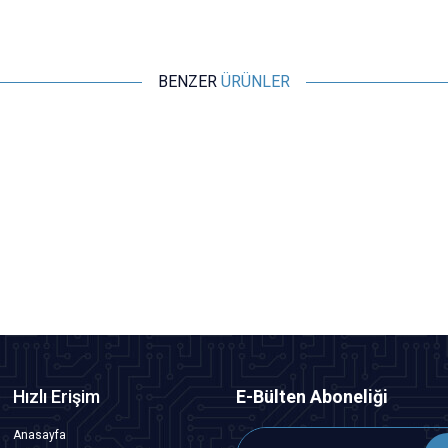
BENZER
ÜRÜNLER
Motorobit
5'li ON-OFF Mavi Nokta Işıklı Anahtar Switch Panel 12V-24V
344,35
TL + KDV
SEPETE EKLE
Hızlı Erişim
E-Bülten Aboneliği
Anasayfa