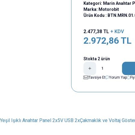
Kategori:
Marin Anahtar P
Marka:
Motorobit
Ürün Kodu :
BTN.MRN.01.
2.477,38
TL
+ KDV
2.972,86
TL
Stokta 2 ürün
Tavsiye Et
Yorum Yap
Fi
Yeşil Işıklı Anahtar Panel 2x5V USB 2xÇakmaklık ve Voltaj Göste