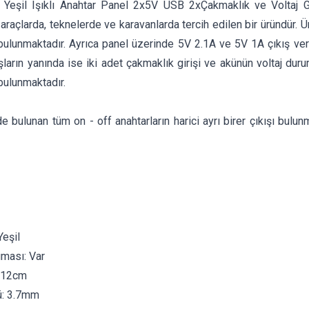
 Yeşil Işıklı Anahtar Panel 2x5V USB 2xÇakmaklık ve Voltaj Gö
araçlarda, teknelerde ve karavanlarda tercih edilen bir üründür. Ü
bulunmaktadır. Ayrıca panel üzerinde 5V 2.1A ve 5V 1A çıkış ver
ların yanında ise iki adet çakmaklık girişi ve akünün voltaj duru
bulunmaktadır.
e bulunan tüm on - off anahtarların harici ayrı birer çıkışı bulun
Yeşil
uması: Var
x12cm
ü: 3.7mm