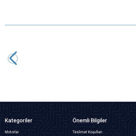
Motorobit
5'li ON-OFF Kırmızı Nokta Işıklı Anahtar Switch Panel 12V-
24V
397,70
TL + KDV
SEPETE EKLE
Kategoriler
Önemli Bilgiler
Motorlar
Teslimat Koşulları