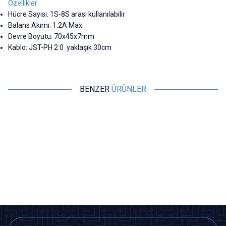
Özellikler:
Hücre Sayısı: 1S-8S arası kullanılabilir
Balans Akımı: 1.2A Max.
Devre Boyutu: 70x45x7mm
Kablo: JST-PH 2.0 yaklaşık 30cm
BENZER
ÜRÜNLER
Motorobit
Motorobit
5V 3A 18650 Lityum Pil Şarj
3S 10A 12V Li-ion & 18650 BMS
Modülü - UPS Kesintisiz Güç
Batarya Koruyucu Balans
Kaynağı Devresi
Devresi
242,50
TL + KDV
82,45
TL + KDV
SEPETE EKLE
SEPETE EKLE