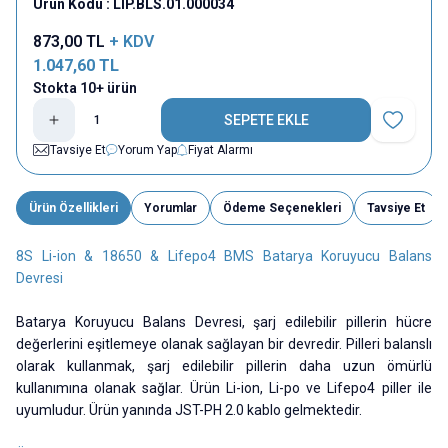
Ürün Kodu :
LIP.BLS.01.000034
873,00
TL
+ KDV
1.047,60
TL
Stokta 10+ ürün
SEPETE EKLE
Favoriye E
Tavsiye Et
Yorum Yap
Fiyat Alarmı
Ürün Özellikleri
Yorumlar
Ödeme Seçenekleri
Tavsiye Et
8S Li-ion & 18650 & Lifepo4 BMS Batarya Koruyucu Balans
Devresi
Batarya Koruyucu Balans Devresi, şarj edilebilir pillerin hücre
değerlerini eşitlemeye olanak sağlayan bir devredir. Pilleri balanslı
olarak kullanmak, şarj edilebilir pillerin daha uzun ömürlü
kullanımına olanak sağlar. Ürün Li-ion, Li-po ve Lifepo4 piller ile
uyumludur. Ürün yanında JST-PH 2.0 kablo gelmektedir.