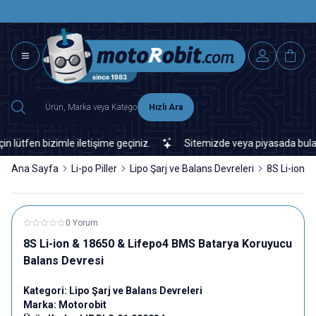
SAAT 15.0
2500 TL ÜZERİ MNG-DHL KARGO ÜCRETSİZ
Hızlı Ara
fen bizimle iletişime geçiniz.
Sitemizde veya piyasada bulamadığı
Ana Sayfa
Li-po Piller
Lipo Şarj ve Balans Devreleri
8S Li-ion 
0 Yorum
8S Li-ion & 18650 & Lifepo4 BMS Batarya Koruyucu
Balans Devresi
Kategori:
Lipo Şarj ve Balans Devreleri
Marka:
Motorobit