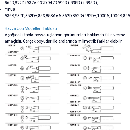
862D,872D+937A,937D,947D,999D+,898D++,898D+,
Yihua
936B,937D,852D+,853,853AAA,852D,852D+992D+,1000A,1000B,89
Havya Ucu Modelleri Tablosu
Aşağıdaki tablo havya uçlarının görünümleri hakkında fikir verme
amaçlıdır. Gerçek boyutları ile aralarında milimetrik farklar olabilir.