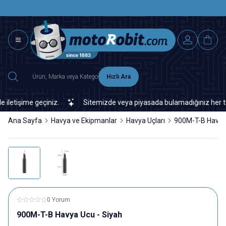
SAAT 15.0
2500 TL ÜZERİ MNG-DHL KARGO ÜCRETSİZ
Hızlı Ara
işime geçiniz.
Sitemizde veya piyasada bulamadığınız her türlü el
Ana Sayfa
Havya ve Ekipmanlar
Havya Uçları
900M-T-B Havya 
0 Yorum
900M-T-B Havya Ucu - Siyah