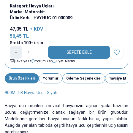
Kategori:
Havya Uçları
Marka:
Motorobit
Ürün Kodu :
HVY.HUC.01.000009
47,05
TL
+ KDV
56,45
TL
Stokta 100+ ürün
SEPETE EKLE
Favoriye E
Tavsiye Et
Yorum Yap
Fiyat Alarmı
Ürün Özellikleri
Yorumlar
Ödeme Seçenekleri
Tavsiye Et
900M-T-B Havya Ucu - Siyah
Havya ucu ürünleri, mevcut havyanızın aşınan yada bozulan
ucunu değiştirmenize olanak sağlayan bir ürün grubudur.
Modellerine göre her havya ucunun farklı bir uç yapısı olabilir.
Aşağıda yer alan tabloda çeşitli havya ucu çeşitlerinin uç yapısını
görebilirsiniz.