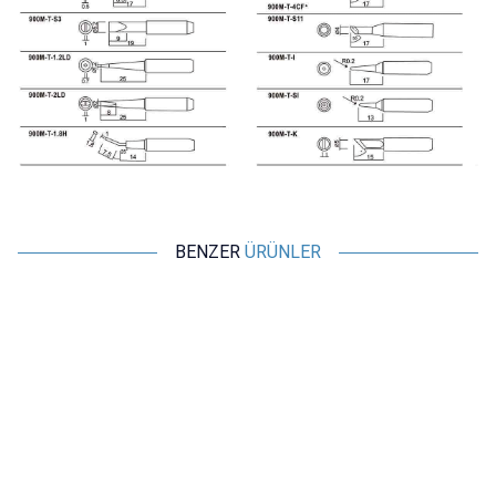
BENZER
ÜRÜNLER
Motorobit
Motorobit
900M-T-I Havya Ucu - Silver
900M-T 5'li Havya Ucu Seti -
Silver
44,14
TL + KDV
194,00
TL + KDV
SEPETE EKLE
SEPETE EKLE