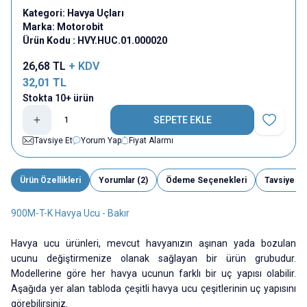
Kategori:
Havya Uçları
Marka:
Motorobit
Ürün Kodu :
HVY.HUC.01.000020
26,68
TL
+ KDV
32,01
TL
Stokta 10+ ürün
SEPETE EKLE
Favoriye E
Tavsiye Et
Yorum Yap
Fiyat Alarmı
Ürün Özellikleri
Yorumlar (2)
Ödeme Seçenekleri
Tavsiye Et
900M-T-K Havya Ucu - Bakır
Havya ucu ürünleri, mevcut havyanızın aşınan yada bozulan
ucunu değiştirmenize olanak sağlayan bir ürün grubudur.
Modellerine göre her havya ucunun farklı bir uç yapısı olabilir.
Aşağıda yer alan tabloda çeşitli havya ucu çeşitlerinin uç yapısını
görebilirsiniz.