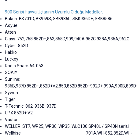
900 Serisi Havya Uçlarının Uyumlu Olduğu Modeller:
Bakon: BK701D, BK969S, SBK936b, SBK936D+, SBK8586
Aoyue
Atten
Class: 752,768,852D+,863,868D,909,940A,952C,938A,936A,962C
Cyber: 852D
Hakko
Luckey
Radio Shack 64-053
SOAIY
Sunline:
936B,937D,852D+,852D+V2,853,852D,852D+992D+,990A,990B,899D
Sywon
Tiger
T-Technic: 862, 936B, 937D
UPX 852D+ V2
Vastar
WELLER: ST7, WP25, WP30, WP35, WLC100 SP40L / SP40N serisi
Wellhise 701A,WH-852,852D,WH-