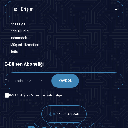
Hızlı Erişim
Anasayfa
Yeni Ürünler
İndirimdekiler
Müşteri Hizmetleri
İletişim
E-Bülten Aboneliği
KAYDOL
KVKK Sözleşmesi'ni
okudum, kabul ediyorum.
0850 304 0 340