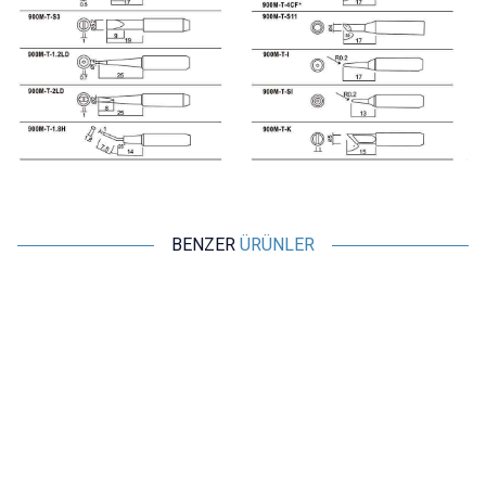
BENZER
ÜRÜNLER
Motorobit
Motorobit
900M-T-I Havya Ucu - Silver
900M-T 5'li Havya Ucu Seti -
Silver
44,14
TL + KDV
194,00
TL + KDV
SEPETE EKLE
SEPETE EKLE