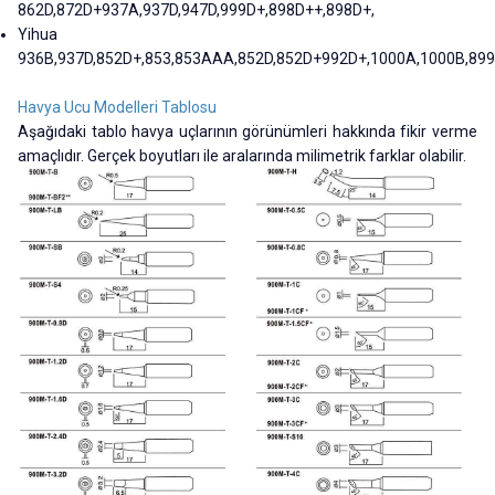
862D,872D+937A,937D,947D,999D+,898D++,898D+,
Yihua
936B,937D,852D+,853,853AAA,852D,852D+992D+,1000A,1000B,89
Havya Ucu Modelleri Tablosu
Aşağıdaki tablo havya uçlarının görünümleri hakkında fikir verme
amaçlıdır. Gerçek boyutları ile aralarında milimetrik farklar olabilir.