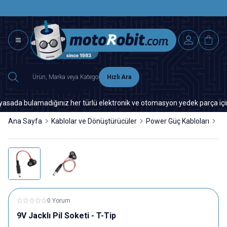
SAAT 15.0
2500 TL ÜZERİ MNG-DHL KARGO ÜCRETSİZ
Hızlı Ara
da bulamadığınız her türlü elektronik ve otomasyon yedek parça için lütf
Ana Sayfa
Kablolar ve Dönüştürücüler
Power Güç Kabloları
9V
0 Yorum
9V Jacklı Pil Soketi - T-Tip