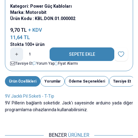
Kategori:
Power Güç Kabloları
Marka:
Motorobit
Ürün Kodu :
KBL.DON.01.000002
9,70
TL
+ KDV
11,64
TL
Stokta 100+ ürün
SEPETE EKLE
Favoriye E
Tavsiye Et
Yorum Yap
Fiyat Alarmı
Ürün Özellikleri
Yorumlar
Ödeme Seçenekleri
Tavsiye Et
9V Jacklı Pil Soketi - T-Tip
9V Pillerin bağlantı soketidir. Jack'ı sayesinde arduino yada diğer
programlama cihazlarında kullanabilirsiniz.
BENZER
ÜRÜNLER