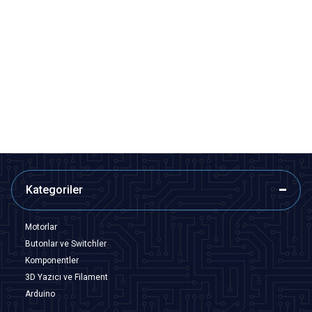
Motorobit
Motorobit
9V Pil soketi
25 cm Kablolu Dişi Barrel Jack -
Power Soket
3,88
TL + KDV
12,13
TL + KDV
SEPETE EKLE
SEPETE EKLE
Kategoriler
Motorlar
Butonlar ve Switchler
Komponentler
3D Yazıcı ve Filament
Arduino