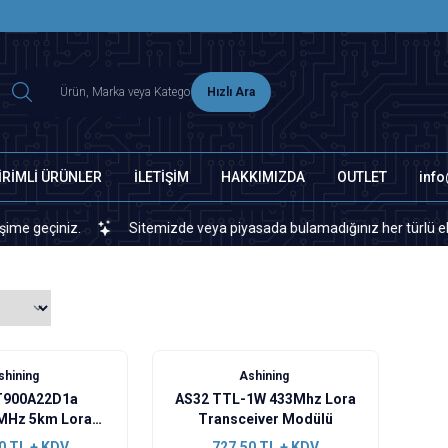
2500 TL ÜZERİ MNG-DHL KARGO ÜCRETSİZ
Hızlı Ara
İRİMLİ ÜRÜNLER
İLETİŞİM
HAKKIMIZDA
OUTLET
inf
eçiniz.
Sitemizde veya piyasada bulamadığınız her türlü elektroni
shining
Ashining
T900A22D1a
AS32 TTL-1W 433Mhz Lora
MHz 5km Lora
Transceiver Modülü
eiver Modülü
0
TL + KDV
727,50
TL + KDV