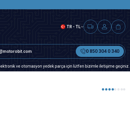
SAAT 15.00'A KADAR VERİLEN S
TR - TL
0 850 304 0 340
o@motorobit.com
k ve otomasyon yedek parça için lütfen bizimle iletişime geçiniz.