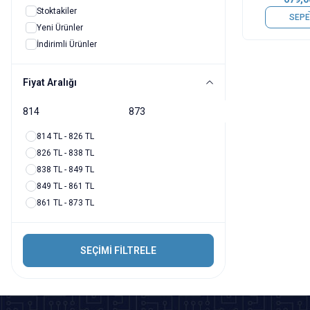
Stoktakiler
SEPE
Yeni Ürünler
İndirimli Ürünler
Fiyat Aralığı
814 TL - 826 TL
826 TL - 838 TL
838 TL - 849 TL
849 TL - 861 TL
861 TL - 873 TL
SEÇİMİ FİLTRELE