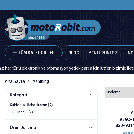
TÜM KATEGORİLER
BLOG
YENİ ÜRÜNLER
İND
ürlü elektronik ve otomasyon yedek parça için lütfen bizimle iletişime g
Ana Sayfa
Ashining
Kategori
Kablosuz Haberleşme
(2)
RF Modül
(2)
A
A39C-
850~931
Ürün Durumu
Transc
679,0