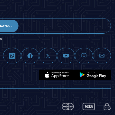
KAYDOL
m.