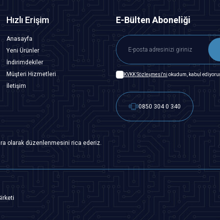
Hızlı Erişim
E-Bülten Aboneliği
Anasayfa
Yeni Ürünler
İndirimdekiler
Müşteri Hizmetleri
KVKK Sözleşmesi'ni
okudum, kabul ediyoru
İletişim
0850 304 0 340
ra olarak düzenlenmesini rica ederiz.
irketi