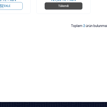
TE EKLE
Tükendi
Toplam
2
ürün bulunmak