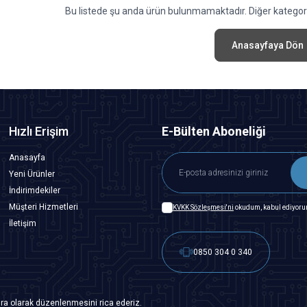
Bu listede şu anda ürün bulunmamaktadır. Diğer kategoril
Anasayfaya Dön
Hızlı Erişim
E-Bülten Aboneliği
Anasayfa
Yeni Ürünler
İndirimdekiler
Müşteri Hizmetleri
KVKK Sözleşmesi'ni
okudum, kabul ediyoru
İletişim
0850 304 0 340
ra olarak düzenlenmesini rica ederiz.