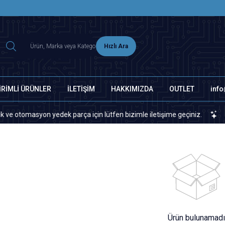
2500 TL ÜZERİ MNG-DHL KARGO ÜCRETSİZ
Hızlı Ara
İRİMLİ ÜRÜNLER
İLETİŞİM
HAKKIMIZDA
OUTLET
inf
tomasyon yedek parça için lütfen bizimle iletişime geçiniz.
Sitem
Ürün bulunamadı