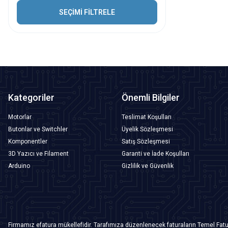
SEÇİMİ FİLTRELE
Kategoriler
Önemli Bilgiler
Motorlar
Teslimat Koşulları
Butonlar ve Switchler
Üyelik Sözleşmesi
Komponentler
Satış Sözleşmesi
3D Yazıcı ve Filament
Garanti ve İade Koşulları
Arduino
Gizlilik ve Güvenlik
Firmamız efatura mükellefidir. Tarafımıza düzenlenecek faturaların Temel Fatu