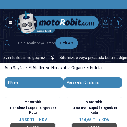
SAAT 15.0
2500 TL ÜZERİ MNG-DHL KARGO ÜCRETSİZ
Hızlı Ara
imle iletişime geçiniz.
Sitemizde veya piyasada bulamadığınız her
Ana Sayfa
El Aletleri ve Hırdavat
Organizer Kutular
Filtrele
Varsayılan Sıralama
Motorobit
Motorobit
10 Bölmeli Kapaklı Organizer
13 Bölmeli Kapaklı Organizer
Kutu
Kutu
48,50
TL + KDV
124,65
TL + KDV