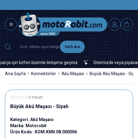
SAAT 15.0
2500 TL ÜZERİ MNG-DHL KARGO ÜCRETSİZ
Hızlı Ara
için lütfen bizimle iletişime geçiniz.
Sitemizde veya piyasada bu
Ana Sayfa
Konnektörler
Akü Maşası
Büyük Akü Maşası - Siya
0 Yorum
Büyük Akü Maşası - Siyah
Kategori:
Akü Maşası
Marka:
Motorobit
Ürün Kodu :
KOM.KNN.08.000006