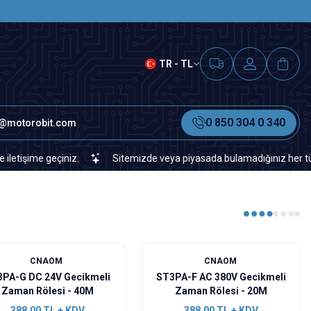
SAAT 15.00'A KADAR VERİLEN S
TR - TL
0 850 304 0 340
o@motorobit.com
me geçiniz.
Sitemizde veya piyasada bulamadığınız her türlü elekt
CNAOM
CNAOM
PA-G DC 24V Gecikmeli
ST3PA-F AC 380V Gecikmeli
Zaman Rölesi - 40M
Zaman Rölesi - 20M
388,00
TL + KDV
388,00
TL + KDV