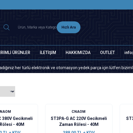
2500 TL ÜZERİ MNG-DHL KARGO ÜCRETSİZ
Hızlı Ara
İRİMLİ ÜRÜNLER
İLETİŞİM
HAKKIMIZDA
OUTLET
inf
r türlü elektronik ve otomasyon yedek parça için lütfen bizimle iletişi
CNAOM
CNAOM
 380V Gecikmeli
ST3PA-G AC 220V Gecikmeli
ST3
Rölesi - 40M
Zaman Rölesi - 40M
0
TL + KDV
388,00
TL + KDV