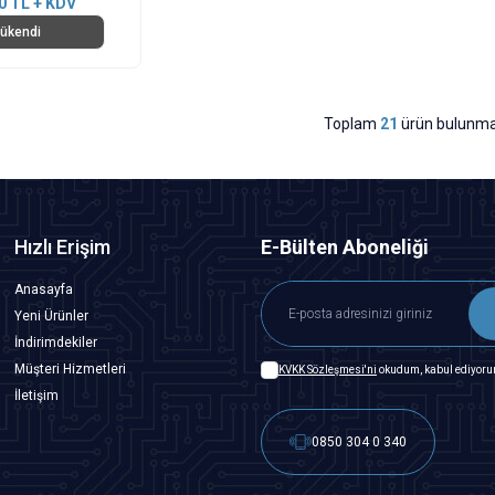
0
TL + KDV
ükendi
Toplam
21
ürün bulunma
Hızlı Erişim
E-Bülten Aboneliği
Anasayfa
Yeni Ürünler
İndirimdekiler
Müşteri Hizmetleri
KVKK Sözleşmesi'ni
okudum, kabul ediyoru
İletişim
0850 304 0 340