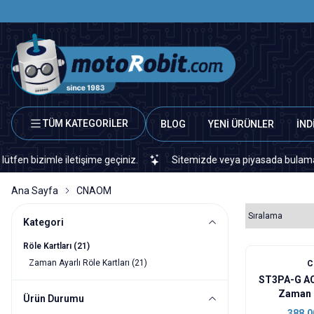
TÜM KATEGORİLER
BLOG
YENİ ÜRÜNLER
İND
zimle iletişime geçiniz.
Sitemizde veya piyasada bulamadığınız he
Ana Sayfa
CNAOM
Kategori
Röle Kartları
(21)
Zaman Ayarlı Röle Kartları
(21)
ST3PA-G AC
Zaman 
Ürün Durumu
388,0