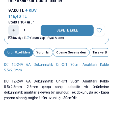
Ürün Kodu :
KBL.DON.01.000139
97,00
TL
+ KDV
116,40
TL
Stokta 10+ ürün
SEPETE EKLE
Favoriye E
Tavsiye Et
Yorum Yap
Fiyat Alarmı
Ürün Özellikleri
Yorumlar
Ödeme Seçenekleri
Tavsiye Et
DC 12-24V 6A Dokunmatik On-Off 30cm Anahtarlı Kablo
5.5x2.5mm
DC 12-24V 6A Dokunmatik On-Off 30cm Anahtarlı Kablo
5.5x2.5mm. 2.5mm çıkışa sahip adaptör vb. ürünlerine
dokunmatik anahtar ekleyen bir üründür. Tek dokunuşla aç - kapa
yapma olanağı sağlar. Ürün uzunluğu 30cm'dir.