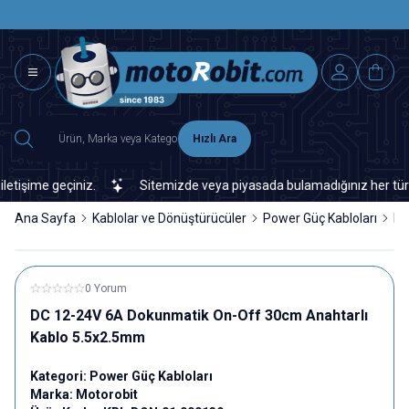
SAAT 15.0
2500 TL ÜZERİ MNG-DHL KARGO ÜCRETSİZ
Hızlı Ara
şime geçiniz.
Sitemizde veya piyasada bulamadığınız her türlü el
Ana Sayfa
Kablolar ve Dönüştürücüler
Power Güç Kabloları
DC
0 Yorum
DC 12-24V 6A Dokunmatik On-Off 30cm Anahtarlı
Kablo 5.5x2.5mm
Kategori:
Power Güç Kabloları
Marka:
Motorobit