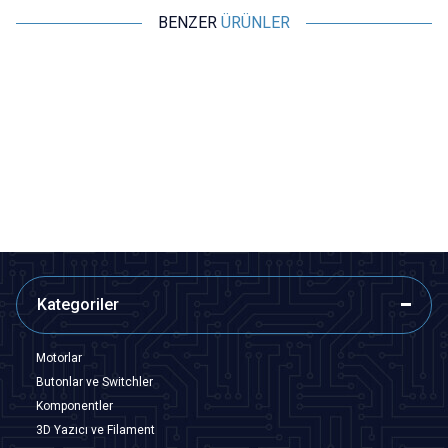
BENZER
ÜRÜNLER
Motorobit
Motorobit
9V Pil soketi
25 cm Kablolu Dişi Barrel Jack -
Power Soket
3,88
TL + KDV
12,13
TL + KDV
SEPETE EKLE
SEPETE EKLE
Kategoriler
Motorlar
Butonlar ve Switchler
Komponentler
3D Yazıcı ve Filament