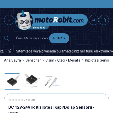
SAAT 15.0
2500 TL ÜZERİ MNG-DHL KARGO ÜCRETSİZ
Hızlı Ara
Sitemizde veya piyasada bulamadığınız her türlü elektronik ve oto
Ana Sayfa
Sensörler
Cisim / Çizgi / Mesafe
Kızılötesi Sensör
0 Yorum
DC 12V-24V IR Kızılötesi Kapı/Dolap Sensörü -