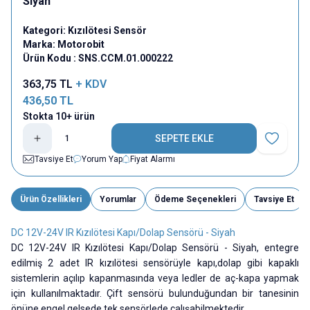
Siyah
Kategori:
Kızılötesi Sensör
Marka:
Motorobit
Ürün Kodu :
SNS.CCM.01.000222
363,75
TL
+ KDV
436,50
TL
Stokta 10+ ürün
SEPETE EKLE
Favoriye E
Tavsiye Et
Yorum Yap
Fiyat Alarmı
Ürün Özellikleri
Yorumlar
Ödeme Seçenekleri
Tavsiye Et
DC 12V-24V IR Kızılötesi Kapı/Dolap Sensörü - Siyah
DC 12V-24V IR Kızılötesi Kapı/Dolap Sensörü - Siyah, entegre
edilmiş 2 adet IR kızılötesi sensörüyle kapı,dolap gibi kapaklı
sistemlerin açılıp kapanmasında veya ledler de aç-kapa yapmak
için kullanılmaktadır. Çift sensörü bulunduğundan bir tanesinin
önüne engel gelsede tek sensörlede çalışabilmektedir.