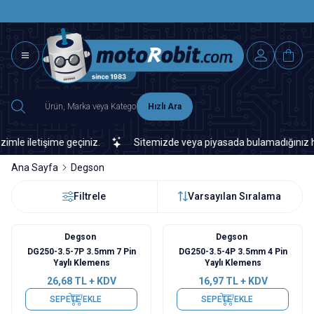
SAAT 15.0
2500 TL ÜZERİ MNG-DHL KARGO ÜCRETSİZ
Hızlı Ara
e iletişime geçiniz.
Sitemizde veya piyasada bulamadığınız her tü
Ana Sayfa
Degson
Filtrele
Varsayılan Sıralama
Degson
Degson
DG250-3.5-7P 3.5mm 7 Pin
DG250-3.5-4P 3.5mm 4 Pin
Yaylı Klemens
Yaylı Klemens
26,68
TL + KDV
16,97
TL + KDV
SEPETE EKLE
SEPETE EKLE