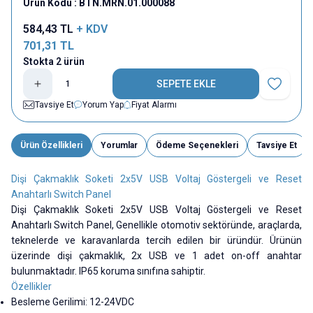
Ürün Kodu :
BTN.MRN.01.000088
584,43
TL
+ KDV
701,31
TL
Stokta 2 ürün
SEPETE EKLE
Favoriye E
Tavsiye Et
Yorum Yap
Fiyat Alarmı
Ürün Özellikleri
Yorumlar
Ödeme Seçenekleri
Tavsiye Et
Dişi Çakmaklık Soketi 2x5V USB Voltaj Göstergeli ve Reset
Anahtarlı Switch Panel
Dişi Çakmaklık Soketi 2x5V USB Voltaj Göstergeli ve Reset
Anahtarlı Switch Panel,
Genellikle otomotiv sektöründe, araçlarda,
teknelerde ve karavanlarda tercih edilen bir üründür. Ürünün
üzerinde dişi çakmaklık, 2x USB ve 1 adet on-off anahtar
bulunmaktadır. IP65 koruma sınıfına sahiptir.
Özellikler
Besleme Gerilimi: 12-24VDC