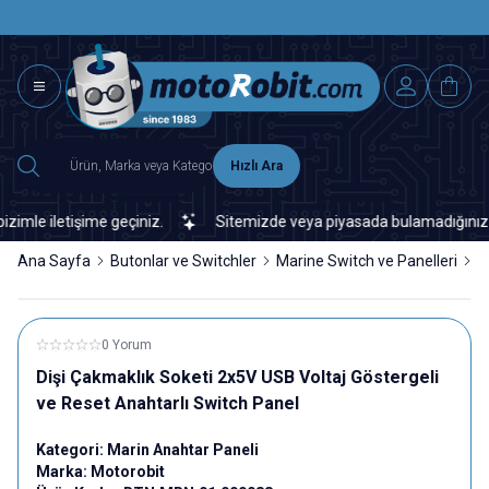
SAAT 15.0
2500 TL ÜZERİ MNG-DHL KARGO ÜCRETSİZ
Hızlı Ara
e iletişime geçiniz.
Sitemizde veya piyasada bulamadığınız her t
Ana Sayfa
Butonlar ve Switchler
Marine Switch ve Panelleri
M
0 Yorum
Dişi Çakmaklık Soketi 2x5V USB Voltaj Göstergeli
ve Reset Anahtarlı Switch Panel
Kategori:
Marin Anahtar Paneli
Marka:
Motorobit