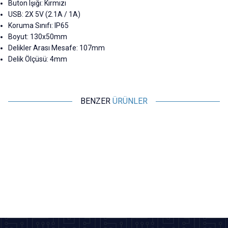
Buton Işığı: Kırmızı
USB: 2X 5V (2.1A / 1A)
Koruma Sınıfı: IP65
Boyut: 130x50mm
Delikler Arası Mesafe: 107mm
Delik Ölçüsü: 4mm
BENZER
ÜRÜNLER
Motorobit
Motorobit
5'li ON-OFF Kırmızı Nokta Işıklı
5'li ON-OFF Mavi Nokta Işıklı
Anahtar Switch Panel 12V-24V
Anahtar Switch Panel 12V-24V
397,70
TL + KDV
344,35
TL + KDV
SEPETE EKLE
SEPETE EKLE