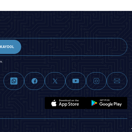
KAYDOL
m.