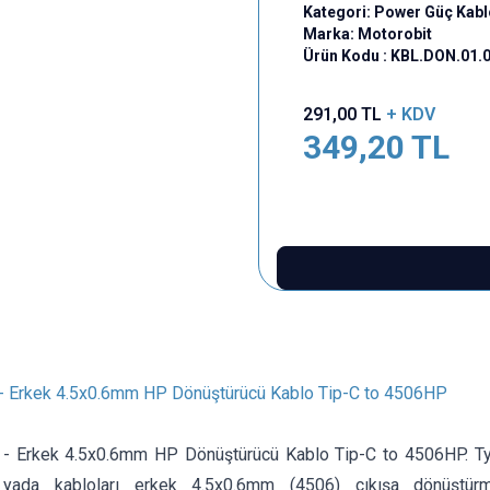
Kategori:
Power Güç Kabl
Marka:
Motorobit
Ürün Kodu :
KBL.DON.01.
291,00
TL
+ KDV
349,20
TL
 - Erkek 4.5x0.6mm HP Dönüştürücü Kablo Tip-C to 4506HP
 - Erkek 4.5x0.6mm HP Dönüştürücü Kablo Tip-C to 4506HP. Typ
i yada kabloları erkek 4.5x0.6mm (4506) çıkışa dönüştürmek