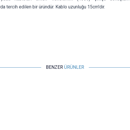
da tercih edilen bir üründür. Kablo uzunluğu 15cm'dir.
BENZER
ÜRÜNLER
Motorobit
25 cm Kablolu Dişi Barrel Jack - Power Soket
12,13
TL + KDV
SEPETE EKLE