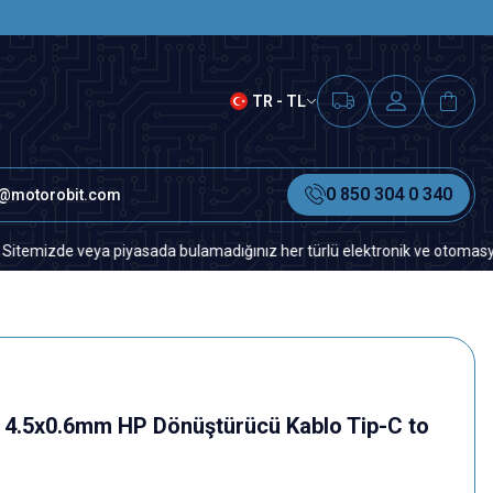
SAAT 15.00'A KADAR VERİLEN S
TR - TL
0 850 304 0 340
o@motorobit.com
de veya piyasada bulamadığınız her türlü elektronik ve otomasyon yedek 
ek 4.5x0.6mm HP Dönüştürücü Kablo Tip-C to