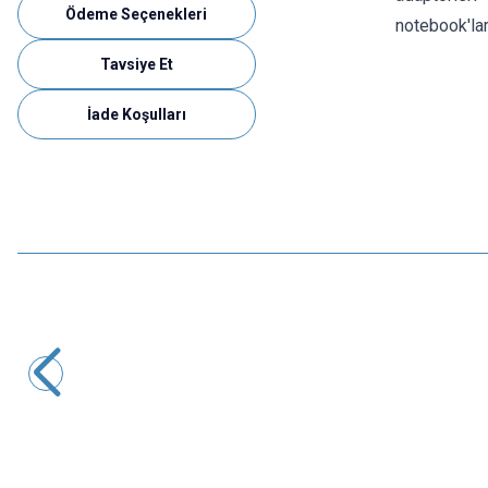
Ödeme Seçenekleri
notebook'lar
Tavsiye Et
İade Koşulları
Motorobit
9V Pil soketi
3,88
TL + KDV
SEPETE EKLE