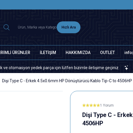
2500 TL ÜZERİ MNG-DHL KARGO ÜCRETSİZ
Hızlı Ara
İRİMLİ ÜRÜNLER
İLETİŞİM
HAKKIMIZDA
OUTLET
inf
masyon yedek parça için lütfen bizimle iletişime geçiniz.
Sitemiz
Dişi Type C - Erkek 4.5x0.6mm HP Dönüştürücü Kablo Tip-C to 4506HP
1 Yorum
Dişi Type C - Erk
4506HP