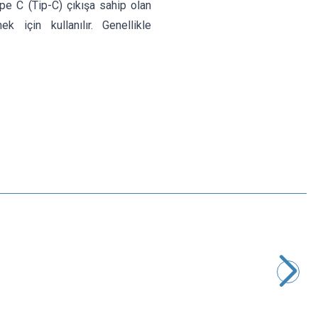
e C (Tip-C) çıkışa sahip olan
 için kullanılır. Genellikle
Samsung
Samsung Power Kablosu 1.5 Metre - 2'li Bilgisayar Güç
Kablosu
97,00
TL + KDV
SEPETE EKLE