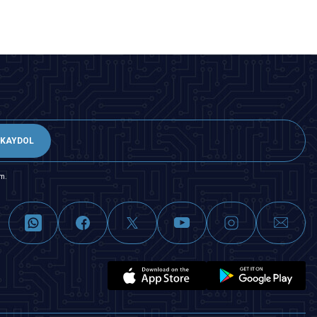
KAYDOL
m.