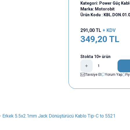
Kategori:
Power Güç Kabl
Marka:
Motorobit
Ürün Kodu :
KBL.DON.01.
291,00
TL
+ KDV
349,20
TL
Stokta 10+ ürün
Tavsiye Et
Yorum Yap
Fi
 - Erkek 5.5x2.1mm Jack Dönüştürücü Kablo Tip-C to 5521