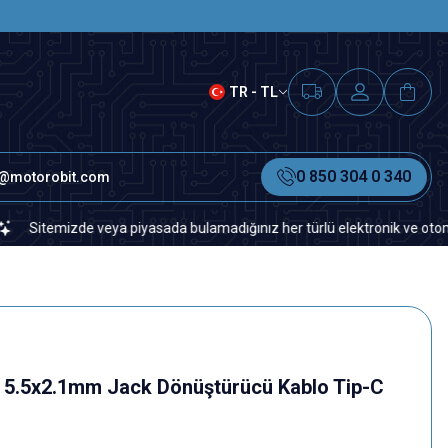
SAAT 15.00'A KADAR VERİLEN S
TR - TL
0 850 304 0 340
o@motorobit.com
emizde veya piyasada bulamadığınız her türlü elektronik ve otomasyon ye
ek 5.5x2.1mm Jack Dönüştürücü Kablo Tip-C