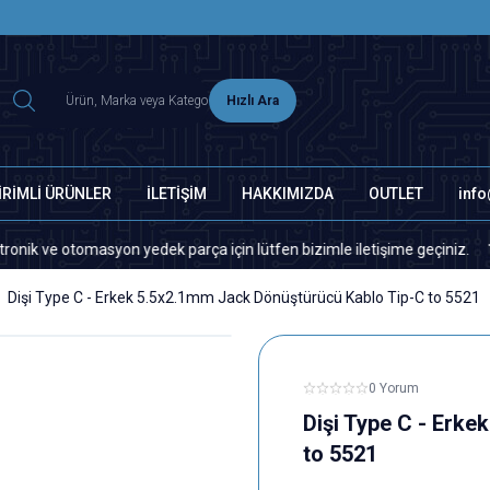
2500 TL ÜZERİ MNG-DHL KARGO ÜCRETSİZ
Hızlı Ara
İRİMLİ ÜRÜNLER
İLETİŞİM
HAKKIMIZDA
OUTLET
inf
 otomasyon yedek parça için lütfen bizimle iletişime geçiniz.
Sit
Dişi Type C - Erkek 5.5x2.1mm Jack Dönüştürücü Kablo Tip-C to 5521
0 Yorum
Dişi Type C - Erk
to 5521