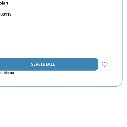
oları
000113
SEPETE EKLE
Favoriye Ekle
yat Alarmı