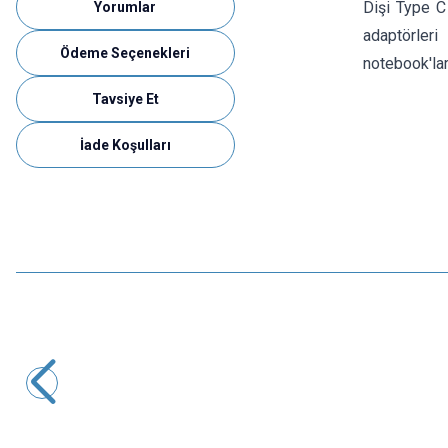
Dişi Type C
Yorumlar
adaptörler
Ödeme Seçenekleri
notebook'lar
Tavsiye Et
İade Koşulları
Motorobit
9V Pil soketi
3,88
TL + KDV
SEPETE EKLE