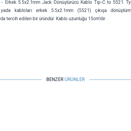
 - Erkek 5.5x2.1mm Jack Dönüştürücü Kablo Tip-C to 5521. Typ
i yada kabloları erkek 5.5x2.1mm (5521) çıkışa dönüştürmek
da tercih edilen bir üründür. Kablo uzunluğu 15cm'dir.
BENZER
ÜRÜNLER
Motorobit
25 cm Kablolu Dişi Barrel Jack - Power Soket
12,13
TL + KDV
SEPETE EKLE