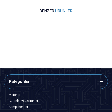
BENZER
ÜRÜNLER
Motorobit
Motorobit
9V Pil soketi
25 cm Kablolu Dişi Barrel Jack -
Power Soket
3,88
TL + KDV
12,13
TL + KDV
SEPETE EKLE
SEPETE EKLE
Kategoriler
Motorlar
Butonlar ve Switchler
Komponentler