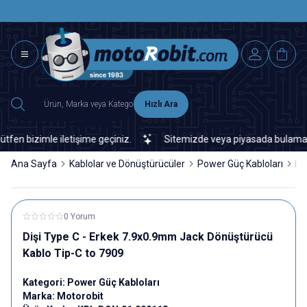
SAAT 15.0
2500 TL ÜZERİ MNG-DHL KARGO ÜCRETSİZ
Hızlı Ara
 bizimle iletişime geçiniz.
Sitemizde veya piyasada bulamadığını
Ana Sayfa
Kablolar ve Dönüştürücüler
Power Güç Kabloları
Di
0 Yorum
Dişi Type C - Erkek 7.9x0.9mm Jack Dönüştürücü
Kablo Tip-C to 7909
Kategori:
Power Güç Kabloları
Marka:
Motorobit