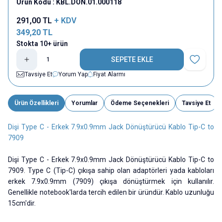
Ürün Kodu :
KBL.DON.01.000118
291,00
TL
+ KDV
349,20
TL
Stokta 10+ ürün
SEPETE EKLE
Favoriye E
Tavsiye Et
Yorum Yap
Fiyat Alarmı
Ürün Özellikleri
Yorumlar
Ödeme Seçenekleri
Tavsiye Et
Dişi Type C - Erkek 7.9x0.9mm Jack Dönüştürücü Kablo Tip-C to
7909
Dişi Type C - Erkek 7.9x0.9mm Jack Dönüştürücü Kablo Tip-C to
7909. Type C (Tip-C) çıkışa sahip olan adaptörleri yada kabloları
erkek 7.9x0.9mm (7909) çıkışa dönüştürmek için kullanılır.
Genellikle notebook'larda tercih edilen bir üründür. Kablo uzunluğu
15cm'dir.