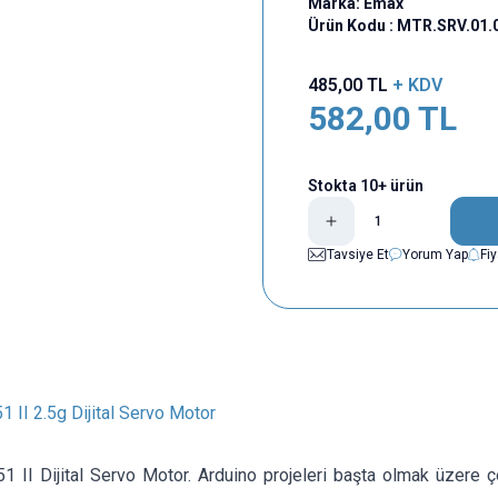
Marka:
Emax
Ürün Kodu :
MTR.SRV.01.
485,00
TL
+ KDV
582,00
TL
Stokta 10+ ürün
Tavsiye Et
Yorum Yap
Fi
 II 2.5g Dijital Servo Motor
 II Dijital Servo Motor. Arduino projeleri başta olmak üzere çe