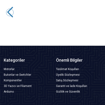
Tower Pro
Tower Pro MG90S RC Servo Motor - 180 Derece
121,25
TL + KDV
SEPETE EKLE
Kategoriler
Önemli Bilgiler
Motorlar
Teslimat Koşulları
Butonlar ve Switchler
Üyelik Sözleşmesi
Komponentler
Satış Sözleşmesi
3D Yazıcı ve Filament
Garanti ve İade Koşulları
Arduino
Gizlilik ve Güvenlik