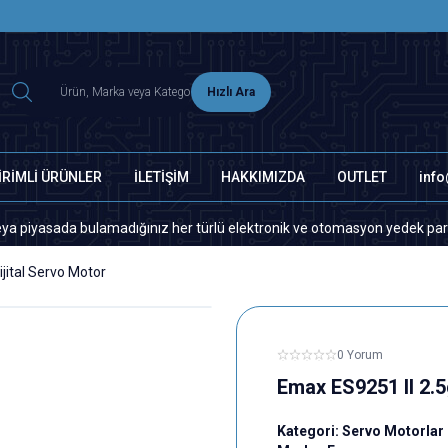
2500 TL ÜZERİ MNG-DHL KARGO ÜCRETSİZ
Hızlı Ara
İRİMLİ ÜRÜNLER
İLETİŞİM
HAKKIMIZDA
OUTLET
inf
da bulamadığınız her türlü elektronik ve otomasyon yedek parça için lüt
jital Servo Motor
0 Yorum
Emax ES9251 II 2.5
Kategori:
Servo Motorlar