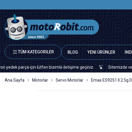
TÜM KATEGORİLER
BLOG
YENİ ÜRÜNLER
İND
arça için lütfen bizimle iletişime geçiniz.
Sitemizde veya piyasa
Ana Sayfa
Motorlar
Servo Motorlar
Emax ES9251 II 2.5g Di