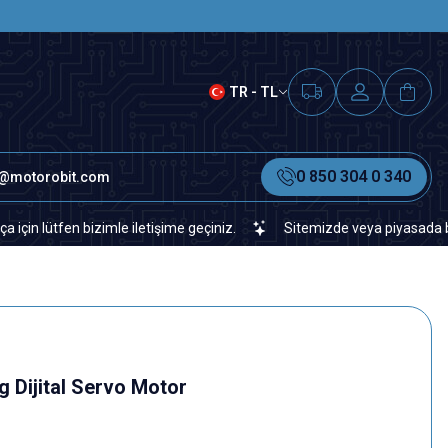
SAAT 15.00'A KADAR VERİLEN S
TR - TL
0 850 304 0 340
o@motorobit.com
fen bizimle iletişime geçiniz.
Sitemizde veya piyasada bulamadığı
g Dijital Servo Motor