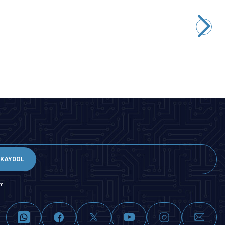
Tower Pro
MG996R Servo Motor 180 Derece
227,95
TL + KDV
SEPETE EKLE
KAYDOL
m.