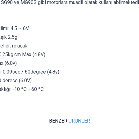
ir. SG90 ve MG90S gibi motorlara muadil olarak kullanılabilmektedir
limi: 4.5 ~ 6V
aşık 2.5g
ller: rc uçak
 0.25kg.cm Max (4.8V)
x (6.0v)
: 0.09sec / 60degree (4.8v)
0 derece (6.0V)
aklığı: -10 ℃ - 60 ℃
BENZER
ÜRÜNLER