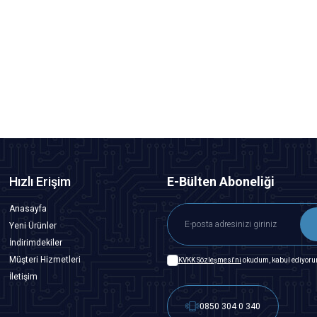
Tower Pro
Tower Pro SG90 RC Mini Servo Motor
84,88
TL + KDV
SEPETE EKLE
Hızlı Erişim
E-Bülten Aboneliği
Anasayfa
Yeni Ürünler
İndirimdekiler
Müşteri Hizmetleri
KVKK Sözleşmesi'ni
okudum, kabul ediyoru
İletişim
0850 304 0 340