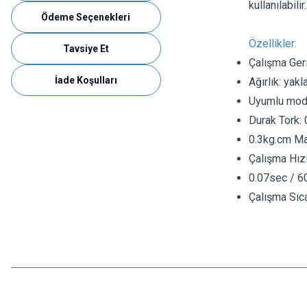
kullanılabil
Ödeme Seçenekleri
Özellikler:
Tavsiye Et
Çalışma Geri
İade Koşulları
Ağırlık: yakl
Uyumlu mode
Durak Tork:
0.3kg.cm Ma
Çalışma Hızı
0.07sec / 6
Çalışma Sıc