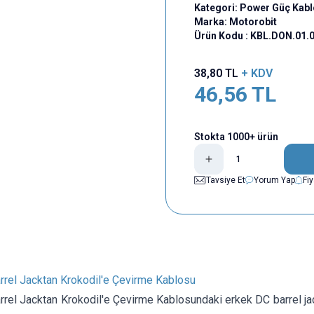
Kategori:
Power Güç Kabl
Marka:
Motorobit
Ürün Kodu :
KBL.DON.01.
38,80
TL
+ KDV
46,56
TL
Stokta 1000+ ürün
Tavsiye Et
Yorum Yap
Fi
rrel Jacktan Krokodil'e Çevirme Kablosu
rel Jacktan Krokodil'e Çevirme Kablosundaki erkek DC barrel jack