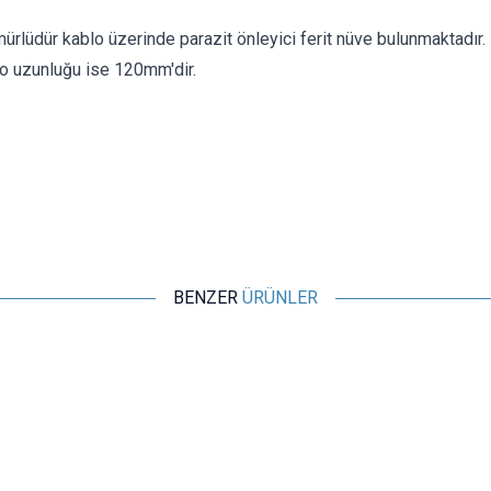
rlüdür kablo üzerinde parazit önleyici ferit nüve bulunmaktadır.
o uzunluğu ise 120mm'dir.
BENZER
ÜRÜNLER
Motorobit
25 cm Kablolu Dişi Barrel Jack - Power Soket
12,13
TL + KDV
SEPETE EKLE