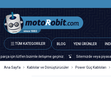
TÜM KATEGORİLER
BLOG
YENİ ÜRÜNLER
İND
 lütfen bizimle iletişime geçiniz.
Sitemizde veya piyasada bulam
Ana Sayfa
Kablolar ve Dönüştürücüler
Power Güç Kabloları