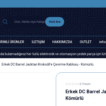
2500 TL ÜZERİ MNG-DHL KARGO ÜCRETSİZ
Hızlı Ara
İRİMLİ ÜRÜNLER
İLETİŞİM
HAKKIMIZDA
OUTLET
inf
adığınız her türlü elektronik ve otomasyon yedek parça için lütfen bizim
Erkek DC Barrel Jacktan Krokodil'e Çevirme Kablosu - Kömürlü
0 Yorum
Erkek DC Barrel Ja
Kömürlü