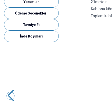
21mm'dir.
Yorumlar
Kablosu kömü
Ödeme Seçenekleri
Toplam kabl
Tavsiye Et
İade Koşulları
Motorobit
9V Pil soketi
3,88
TL + KDV
SEPETE EKLE