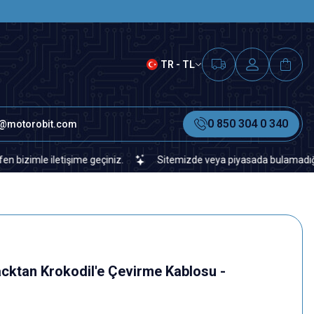
SAAT 15.00'A KADAR VERİLEN S
TR - TL
0 850 304 0 340
o@motorobit.com
le iletişime geçiniz.
Sitemizde veya piyasada bulamadığınız her t
cktan Krokodil'e Çevirme Kablosu -