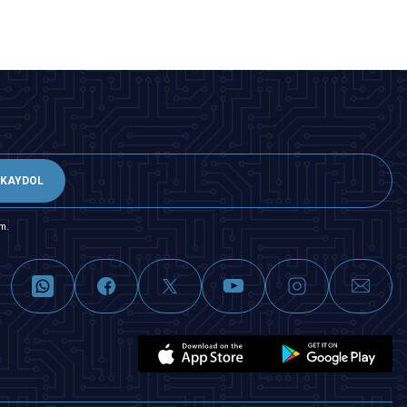
KAYDOL
m.