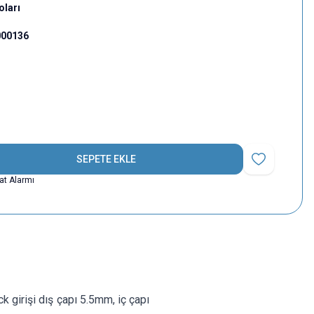
oları
000136
SEPETE EKLE
Favoriye Ekle
yat Alarmı
 girişi dış çapı 5.5mm, iç çapı