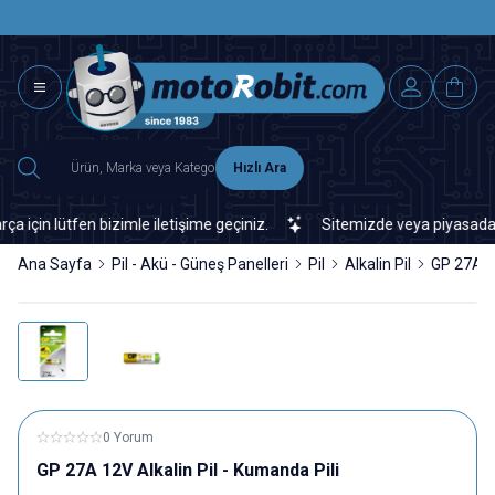
SAAT 15.0
2500 TL ÜZERİ MNG-DHL KARGO ÜCRETSİZ
Hızlı Ara
n lütfen bizimle iletişime geçiniz.
Sitemizde veya piyasada bula
Ana Sayfa
Pil - Akü - Güneş Panelleri
Pil
Alkalin Pil
GP 27A 12
0 Yorum
GP 27A 12V Alkalin Pil - Kumanda Pili