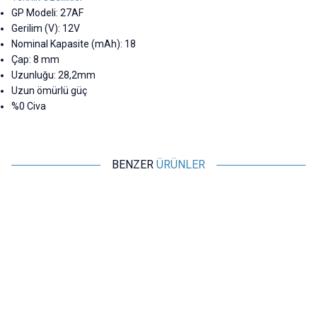
GP Modeli: 27AF
Gerilim (V): 12V
Nominal Kapasite (mAh): 18
Çap: 8 mm
Uzunluğu: 28,2mm
Uzun ömürlü güç
%0 Civa
BENZER
ÜRÜNLER
GP
GP
GP 23A 12V Alkalin Pil -
GP 76A 1.5V Alkalin Pil
Kumanda Pili
26,68
TL + KDV
12,13
TL + KDV
SEPETE EKLE
SEPETE EKLE