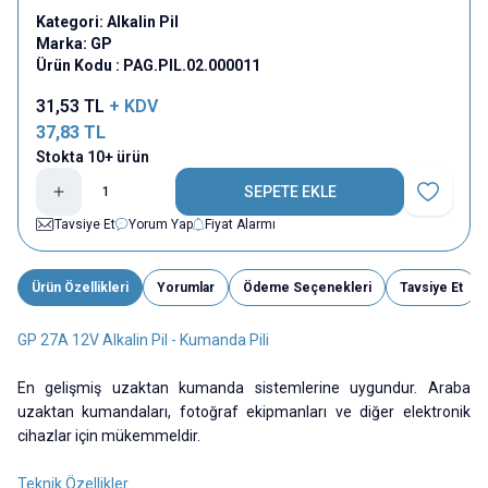
Kategori:
Alkalin Pil
Marka:
GP
Ürün Kodu :
PAG.PIL.02.000011
31,53
TL
+ KDV
37,83
TL
Stokta 10+ ürün
SEPETE EKLE
Favoriye E
Tavsiye Et
Yorum Yap
Fiyat Alarmı
Ürün Özellikleri
Yorumlar
Ödeme Seçenekleri
Tavsiye Et
GP 27A 12V Alkalin Pil - Kumanda Pili
En gelişmiş uzaktan kumanda sistemlerine uygundur. Araba
uzaktan kumandaları, fotoğraf ekipmanları ve diğer elektronik
cihazlar için mükemmeldir.
Teknik Özellikler