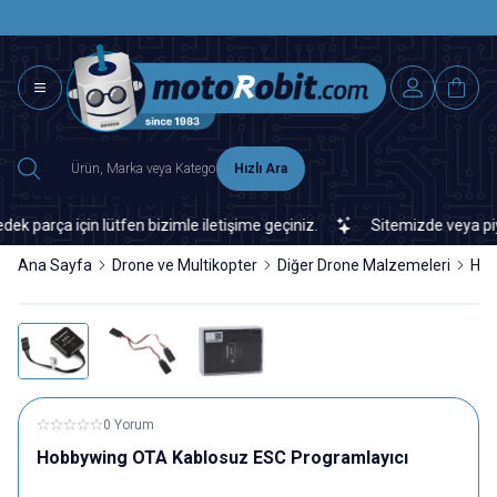
SAAT 15.0
2500 TL ÜZERİ MNG-DHL KARGO ÜCRETSİZ
Hızlı Ara
ça için lütfen bizimle iletişime geçiniz.
Sitemizde veya piyasada
Ana Sayfa
Drone ve Multikopter
Diğer Drone Malzemeleri
Hob
0 Yorum
Hobbywing OTA Kablosuz ESC Programlayıcı