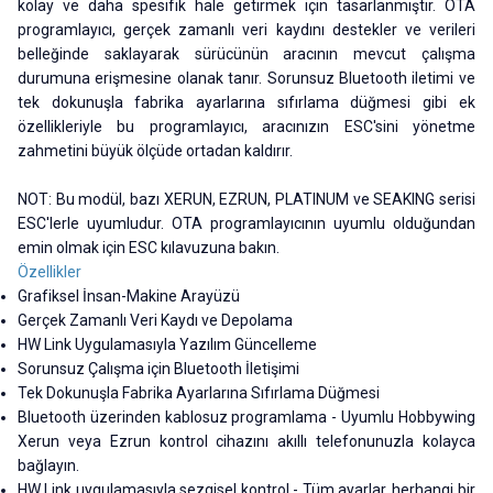
kolay ve daha spesifik hale getirmek için tasarlanmıştır. OTA
programlayıcı, gerçek zamanlı veri kaydını destekler ve verileri
belleğinde saklayarak sürücünün aracının mevcut çalışma
durumuna erişmesine olanak tanır. Sorunsuz Bluetooth iletimi ve
tek dokunuşla fabrika ayarlarına sıfırlama düğmesi gibi ek
özellikleriyle bu programlayıcı, aracınızın ESC'sini yönetme
zahmetini büyük ölçüde ortadan kaldırır.
NOT: Bu modül, bazı XERUN, EZRUN, PLATINUM ve SEAKING serisi
ESC'lerle uyumludur. OTA programlayıcının uyumlu olduğundan
emin olmak için ESC kılavuzuna bakın.
Özellikler
Grafiksel İnsan-Makine Arayüzü
Gerçek Zamanlı Veri Kaydı ve Depolama
HW Link Uygulamasıyla Yazılım Güncelleme
Sorunsuz Çalışma için Bluetooth İletişimi
Tek Dokunuşla Fabrika Ayarlarına Sıfırlama Düğmesi
Bluetooth üzerinden kablosuz programlama - Uyumlu Hobbywing
Xerun veya Ezrun kontrol cihazını akıllı telefonunuzla kolayca
bağlayın.
HW Link uygulamasıyla sezgisel kontrol - Tüm ayarlar, herhangi bir