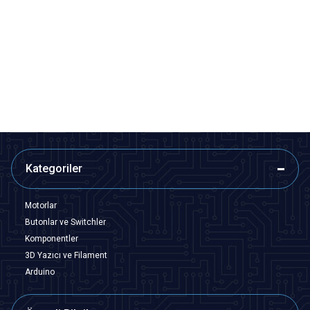
Motorobit
Motorobit
Servo Uzatma Kablosu 60 cm
Servo Uzatma Kablosu 30 cm
Dişi-Erkek
Dişi-Erkek
48,50
TL + KDV
29,59
TL + KDV
SEPETE EKLE
SEPETE EKLE
Kategoriler
Motorlar
Butonlar ve Switchler
Komponentler
3D Yazıcı ve Filament
Arduino