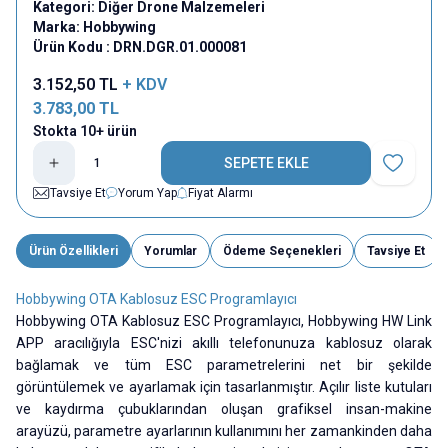
Kategori:
Diğer Drone Malzemeleri
Marka:
Hobbywing
Ürün Kodu :
DRN.DGR.01.000081
3.152,50
TL
+ KDV
3.783,00
TL
Stokta 10+ ürün
SEPETE EKLE
Favoriye E
Tavsiye Et
Yorum Yap
Fiyat Alarmı
Ürün Özellikleri
Yorumlar
Ödeme Seçenekleri
Tavsiye Et
Hobbywing OTA Kablosuz ESC Programlayıcı
Hobbywing OTA Kablosuz ESC Programlayıcı, Hobbywing HW Link
APP aracılığıyla ESC'nizi akıllı telefonunuza kablosuz olarak
bağlamak ve tüm ESC parametrelerini net bir şekilde
görüntülemek ve ayarlamak için tasarlanmıştır. Açılır liste kutuları
ve kaydırma çubuklarından oluşan grafiksel insan-makine
arayüzü, parametre ayarlarının kullanımını her zamankinden daha