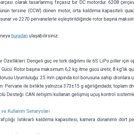
parçası olarak tasarlanmış fırçasız bir DC motordur. 6208 çerç
ünün tersine (CCW) dönen motor, orta kaldırma kapasiteli quadc
unar ve 2270 pervanelerle eşleştirildiğinde rotor başına maksim
aneya
buradan
ulaşabilirsiniz.
Özellikleri: Dengeli güç ve tork dağılımı ile 6S LiPo piller için o
Gücü: Rotor başına maksimum 6,2 kg itme gücü üretir, 8 kg'lık qua
orusu Uyumluluğu: 25 mm çapında kol borusuna sahip dronlara uya
: Pervane ile birlikte yalnızca 373±15 g ağırlığındadır, toplam dron
ü Desteği: CAN iletişimi kullanan gelişmiş uçuş kontrol sistemler
 ve Kullanım Senaryoları
fçılığı: İstikrarlı kaldırma kapasitesi, kamera donanımlı dört pe