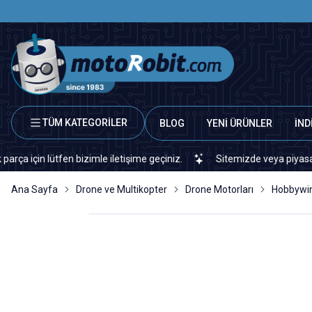
TÜM KATEGORİLER
BLOG
YENİ ÜRÜNLER
İND
n bizimle iletişime geçiniz.
Sitemizde veya piyasada bulamadığın
Ana Sayfa
Drone ve Multikopter
Drone Motorları
Hobbywin