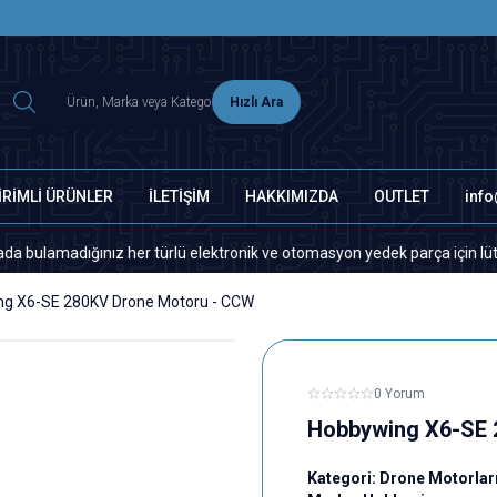
2500 TL ÜZERİ MNG-DHL KARGO ÜCRETSİZ
Hızlı Ara
İRİMLİ ÜRÜNLER
İLETİŞİM
HAKKIMIZDA
OUTLET
inf
ız her türlü elektronik ve otomasyon yedek parça için lütfen bizimle ile
g X6-SE 280KV Drone Motoru - CCW
0 Yorum
Hobbywing X6-SE 
Kategori:
Drone Motorlar