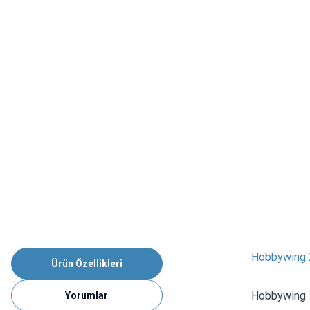
Hobbywing 
Ürün Özellikleri
Hobbywing X
Yorumlar