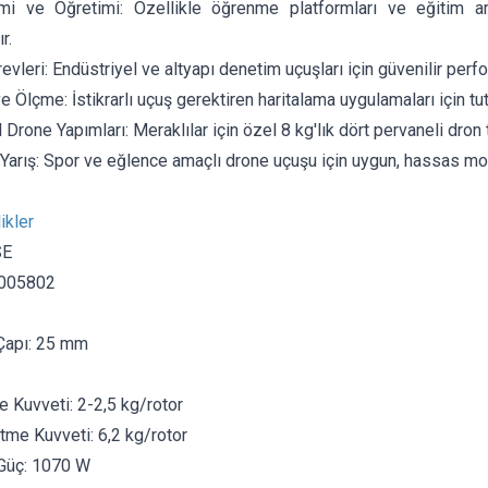
mi ve Öğretimi: Özellikle öğrenme platformları ve eğitim am
r.
vleri: Endüstriyel ve altyapı denetim uçuşları için güvenilir perf
e Ölçme: İstikrarlı uçuş gerektiren haritalama uygulamaları için tut
Drone Yapımları: Meraklılar için özel 8 kg'lık dört pervaneli dron
Yarış: Spor ve eğlence amaçlı drone uçuşu için uygun, hassas mot
ikler
SE
005802
Çapı: 25 mm
e Kuvveti: 2-2,5 kg/rotor
me Kuvveti: 6,2 kg/rotor
üç: 1070 W