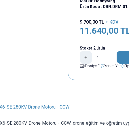
Marka:
Hobbywing
Ürün Kodu :
DRN.DRM.01.
9.700,00
TL
+ KDV
11.640,00
T
Stokta 2 ürün
Tavsiye Et
Yorum Yap
Fi
X6-SE 280KV Drone Motoru - CCW
6-SE 280KV Drone Motoru - CCW, drone eğitim ve öğretim uygul