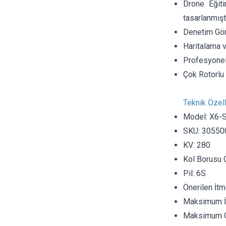
Drone Eğiti
tasarlanmıştı
Denetim Göre
Haritalama v
Profesyonel 
Çok Rotorlu 
Teknik Özell
Model: X6-
SKU: 30550
KV: 280
Kol Borusu 
Pil: 6S
Önerilen İtm
Maksimum İt
Maksimum G