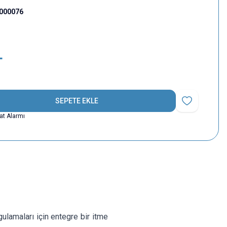
000076
L
SEPETE EKLE
Favoriye Ekle
yat Alarmı
amaları için entegre bir itme