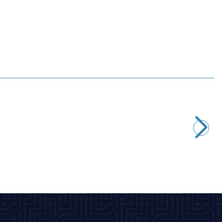
Motorobit
8520 Yüksek Hızlı Drone Motoru
60,63
TL + KDV
Tükendi