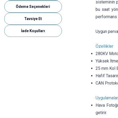
sisteminin 
Ödeme Seçenekleri
bu saat yön
performans s
Tavsiye Et
İade Koşulları
Uygun perv
Özellikler
280KV Motor 
Yüksek İtme 
25 mm Kol B
Hafif Tasarım
CAN Protokol
Uygulamalar
Hava Fotoğra
getirir.