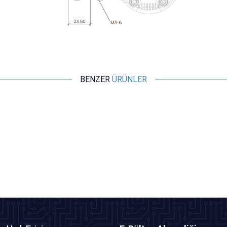
BENZER
ÜRÜNLER
Motorobit
615 Yüksek Hızlı Drone Motoru
48,50
TL + KDV
SEPETE EKLE