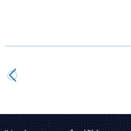
Motorobit
612 Yüksek Hızlı Drone Motoru
48,50
TL + KDV
SEPETE EKLE