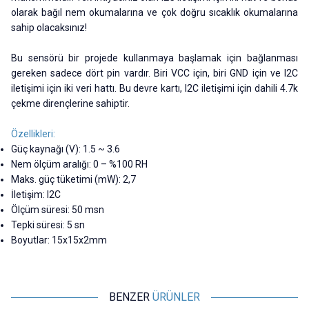
olarak bağıl nem okumalarına ve çok doğru sıcaklık okumalarına
sahip olacaksınız!
Bu sensörü bir projede kullanmaya başlamak için bağlanması
gereken sadece dört pin vardır. Biri VCC için, biri GND için ve I2C
iletişimi için iki veri hattı. Bu devre kartı, I2C iletişimi için dahili 4.7k
çekme dirençlerine sahiptir.
Özellikleri:
Güç kaynağı (V): 1.5 ~ 3.6
Nem ölçüm aralığı: 0 – %100 RH
Maks. güç tüketimi (mW): 2,7
İletişim: I2C
Ölçüm süresi: 50 msn
Tepki süresi: 5 sn
Boyutlar: 15x15x2mm
BENZER
ÜRÜNLER