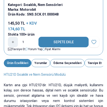
Kategori:
Sıcaklık, Nem Sensörleri
Marka:
Motorobit
Ürün Kodu :
SNS.SCK.01.000048
145,50
TL
+ KDV
174,60
TL
Stokta 100+ ürün
SEPETE EKLE
Favoriye E
Tavsiye Et
Yorum Yap
Fiyat Alarmı
Ürün Özellikleri
Yorumlar
Ödeme Seçenekleri
Tavsiye Et
HTU21D Sıcaklık ve Nem Sensörü Modülü
Kartın ana çipi HTU21D'dir. HTU21D, düşük maliyetli, kullanımı
kolay, son derece hassas, dijital nem ve sıcaklık sensörüdür. Bu
sensör, çevresel algılama ve veri kaydı için idealdir ve hava
durumu istasyonları veya nem kontrol sistemleri için
mükemmeldir. Tek ihtiyacınız olan I2C iletişimi için iki hat ve bonus