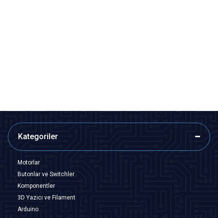
Motorobit
Motorobit
15mm 2.4mhz Ultrasonik Sis
Su Geçirmez DS18B20 Dijital Isı
Buhar Yapıcı Sensör
Sensörü
53,35
TL + KDV
53,35
TL + KDV
SEPETE EKLE
SEPETE EKLE
Kategoriler
Motorlar
Butonlar ve Switchler
Komponentler
3D Yazıcı ve Filament
Arduino