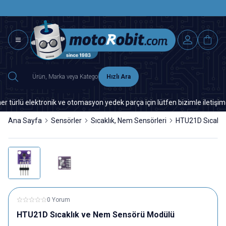
SAAT 15.0
2500 TL ÜZERİ MNG-DHL KARGO ÜCRETSİZ
Hızlı Ara
lü elektronik ve otomasyon yedek parça için lütfen bizimle iletişime ge
Ana Sayfa
Sensörler
Sıcaklık, Nem Sensörleri
HTU21D Sıcaklı
0 Yorum
HTU21D Sıcaklık ve Nem Sensörü Modülü