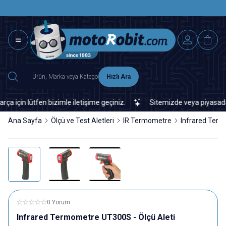
SAAT 15.0
2500 TL ÜZERİ MNG-DHL KARGO ÜCRETSİZ
Hızlı Ara
in lütfen bizimle iletişime geçiniz.
Sitemizde veya piyasada bula
Ana Sayfa
Ölçü ve Test Aletleri
IR Termometre
Infrared Term
0 Yorum
Infrared Termometre UT300S - Ölçü Aleti