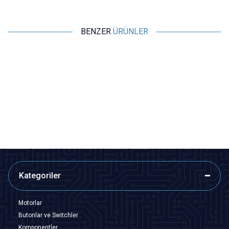
BENZER
ÜRÜNLER
ISISO
ISISO
SM-580 - Lazer Tip El
TM-1310 - El Tipi Termometre
Termometresi
1.164,00
TL + KDV
1.940,00
TL + KDV
SEPETE EKLE
SEPETE EKLE
Kategoriler
Motorlar
Butonlar ve Switchler
Komponentler