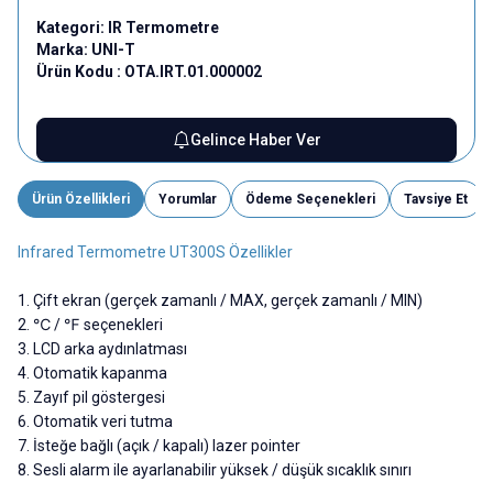
Kategori:
IR Termometre
Marka:
UNI-T
Ürün Kodu :
OTA.IRT.01.000002
Gelince Haber Ver
Ürün Özellikleri
Yorumlar
Ödeme Seçenekleri
Tavsiye Et
Infrared Termometre UT300S Özellikler
1. Çift ekran (gerçek zamanlı / MAX, gerçek zamanlı / MIN)
2. ℃ / ℉ seçenekleri
3. LCD arka aydınlatması
4. Otomatik kapanma
5. Zayıf pil göstergesi
6. Otomatik veri tutma
7. İsteğe bağlı (açık / kapalı) lazer pointer
8. Sesli alarm ile ayarlanabilir yüksek / düşük sıcaklık sınırı