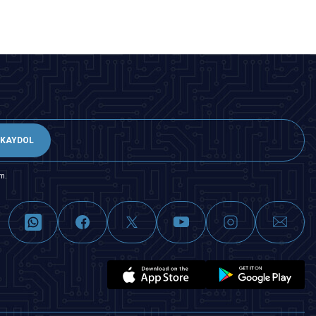
KAYDOL
m.