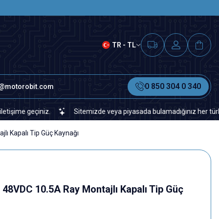
SAAT 15.00'A KADAR VERİLEN S
TR - TL
0 850 304 0 340
o@motorobit.com
e geçiniz.
Sitemizde veya piyasada bulamadığınız her türlü elektr
lı Kapalı Tip Güç Kaynağı
 48VDC 10.5A Ray Montajlı Kapalı Tip Güç