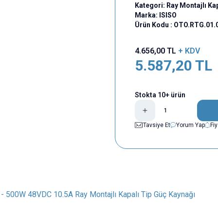
Kategori:
Ray Montajlı Kap
Marka:
ISISO
Ürün Kodu :
OTO.RTG.01.
4.656,00
TL
+ KDV
5.587,20
TL
Stokta 10+ ürün
Tavsiye Et
Yorum Yap
Fi
- 500W 48VDC 10.5A Ray Montajlı Kapalı Tip Güç Kaynağı