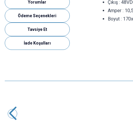
Çıkış : 48V
Yorumlar
Amper : 10,
Ödeme Seçenekleri
Boyut : 17
Tavsiye Et
İade Koşulları
ISISO
INES-15-05 - 15W 5VDC 3A Ray Montajlı Kapalı Tip Güç
Kaynağı
426,80
TL + KDV
SEPETE EKLE