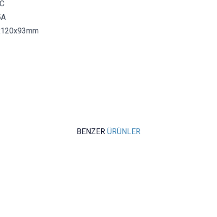
DC
5A
0x120x93mm
BENZER
ÜRÜNLER
ISISO
IMR-25-24 - 24W 24VDC 1A Ray Montajlı Kapalı Tip Mini Güç
Kaynağı
737,20
TL + KDV
SEPETE EKLE