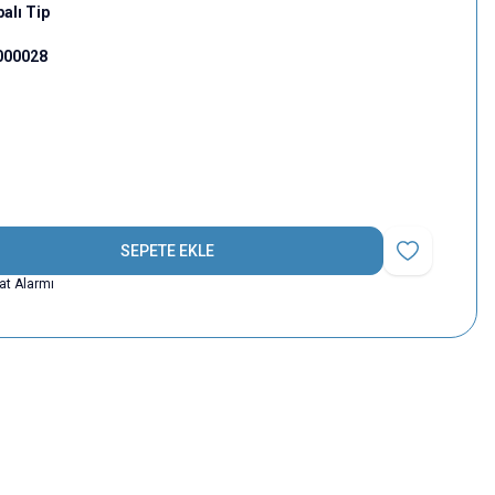
alı Tip
000028
SEPETE EKLE
Favoriye Ekle
yat Alarmı