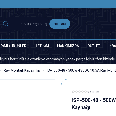
2500 TL ÜZERİ MNG-DHL KARGO ÜCRETSİZ
Hızlı Ara
İRİMLİ ÜRÜNLER
İLETİŞİM
HAKKIMIZDA
OUTLET
inf
r türlü elektronik ve otomasyon yedek parça için lütfen bizimle iletişim
Ray Montajlı Kapalı Tip
ISP-500-48 - 500W 48VDC 10.5A Ray Montaj
0 Yorum
ISP-500-48 - 500W
Kaynağı