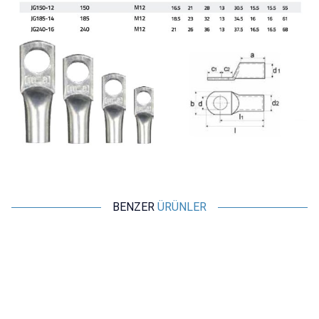
BENZER
ÜRÜNLER
ISISO
ISISO
JG6-6 M6 SKP Kablo Pabucu
JG16-10 M10 SKP Kablo Pabucu
8,73
TL + KDV
12,13
TL + KDV
SEPETE EKLE
Tükendi