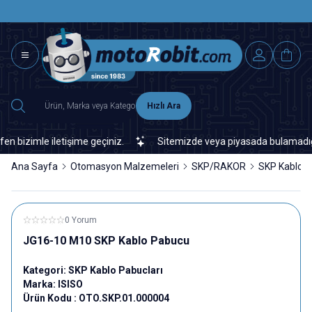
SAAT 15.0
2500 TL ÜZERİ MNG-DHL KARGO ÜCRETSİZ
Hızlı Ara
izimle iletişime geçiniz.
Sitemizde veya piyasada bulamadığınız h
Ana Sayfa
Otomasyon Malzemeleri
SKP/RAKOR
SKP Kablo P
0 Yorum
JG16-10 M10 SKP Kablo Pabucu
Kategori:
SKP Kablo Pabucları
Marka:
ISISO
Ürün Kodu :
OTO.SKP.01.000004