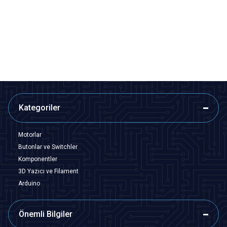
JG6-6 M6 SKP Kablo Pabucu
JG16-10 M10 SKP Kablo Pabucu
8,73
TL + KDV
12,13
TL + KDV
SEPETE EKLE
Tükendi
Kategoriler
Motorlar
Butonlar ve Switchler
Komponentler
3D Yazıcı ve Filament
Arduino
Önemli Bilgiler