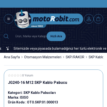
SAAT 15.0
2500 TL ÜZERİ MNG-DHL KARGO ÜCRETSİZ
Hızlı Ara
Sitemizde veya piyasada bulamadığınız her türlü elektronik ve otom
Ana Sayfa
Otomasyon Malzemeleri
SKP/RAKOR
SKP Kablo P
0 Yorum
JG240-16 M12 SKP Kablo Pabucu
Kategori:
SKP Kablo Pabucları
Marka:
ISISO
Ürün Kodu :
OTO.SKP.01.000013