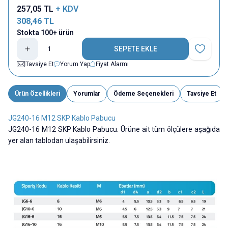
257,05
TL
+ KDV
308,46
TL
Stokta 100+ ürün
SEPETE EKLE
Favoriye E
Tavsiye Et
Yorum Yap
Fiyat Alarmı
Ürün Özellikleri
Yorumlar
Ödeme Seçenekleri
Tavsiye Et
JG240-16 M12 SKP Kablo Pabucu
JG240-16 M12 SKP Kablo Pabucu. Ürüne ait tüm ölçülere aşağıda
yer alan tablodan ulaşabilirsiniz.