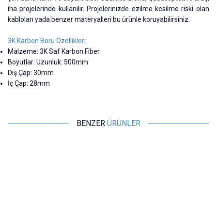
iha projelerinde kullanılır. Projelerinizde ezilme kesilme riski olan
kabloları yada benzer materyalleri bu ürünle koruyabilirsiniz.
3K Karbon Boru Özellikleri:
Malzeme: 3K Saf Karbon Fiber
Boyutlar: Uzunluk: 500mm
Dış Çap: 30mm
İç Çap: 28mm
BENZER
ÜRÜNLER
Motorobit
Motorobit
Servo Uzatma Kablosu 60 cm
Servo Uzatma Kablosu 30 cm
Dişi-Erkek
Dişi-Erkek
48,50
TL + KDV
29,59
TL + KDV
SEPETE EKLE
SEPETE EKLE