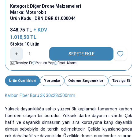
Kategori:
Diğer Drone Malzemeleri
Marka:
Motorobit
Ürün Kodu :
DRN.DGR.01.000044
848,75
TL
+ KDV
1.018,50
TL
Stokta 10 ürün
SEPETE EKLE
Favoriye E
Tavsiye Et
Yorum Yap
Fiyat Alarmı
Ürün Özellikleri
Yorumlar
Ödeme Seçenekleri
Tavsiye Et
Karbon Fiber Boru 3K 30x28x500mm
Yüksek dayanıklılığa sahip yüzeyi 3k kaplamalı tamamen karbon
fiberden oluşan bir borudur. Yüksek darbe dayanımı vardır. Çok
hafif ve dayanıklı olmasının yanı sıra korozyona karşı dayanıklı
olması sebebiyle de tercih edilmektedir. Çelikle kıyaslandığında
çok daha hafif ve dayanıklıdır. Özellikle drone, quadcopter, rc araç,