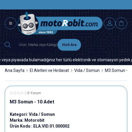
SAAT 15.0
2500 TL ÜZERİ MNG-DHL KARGO ÜCRETSİZ
Hızlı Ara
a piyasada bulamadığınız her türlü elektronik ve otomasyon yedek parça i
Ana Sayfa
El Aletleri ve Hırdavat
Vida / Somun
M3 Somun - 1
0 Yorum
M3 Somun - 10 Adet
Kategori:
Vida / Somun
Marka:
Motorobit
Ürün Kodu :
ELA.VID.01.000002