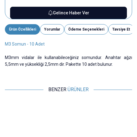
Gelince Haber Ver
Ürün Özellikleri
Yorumlar
Ödeme Seçenekleri
Tavsiye Et
M3 Somun - 10 Adet
M3mm vidalar ile kullanabileceğiniz somundur. Anahtar ağzı
5,5mm ve yüksekliği 2,5mm dir. Pakette 10 adet bulunur.
BENZER
ÜRÜNLER
Motorobit
Motorobit
PM2 5mm Yıldız Baş Vida - 10
M2 Somun - 10 Adet
Adet
1,45
TL + KDV
2,43
TL + KDV
SEPETE EKLE
SEPETE EKLE