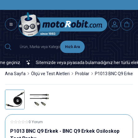
SAAT 15.0
2500 TL ÜZERİ MNG-DHL KARGO ÜCRETSİZ
Hızlı Ara
eçiniz.
Sitemizde veya piyasada bulamadığınız her türlü elektroni
Ana Sayfa
Ölçü ve Test Aletleri
Problar
P1013 BNC Q9 Erkek -
0 Yorum
P1013 BNC Q9 Erkek - BNC Q9 Erkek Osiloskop