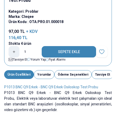
Test Probu
Kategori:
Problar
Marka:
Cleqee
Ürün Kodu :
OTA.PRO.01.000018
97,00
TL
+ KDV
116,40
TL
Stokta 4 ürün
SEPETE EKLE
Favoriye E
Tavsiye Et
Yorum Yap
Fiyat Alarmı
Ürün Özellikleri
Yorumlar
Ödeme Seçenekleri
Tavsiye Et
P1013 BNC Q9 Erkek - BNC Q9 Erkek Osiloskop Test Probu
P1013 BNC Q9 Erkek - BNC Q9 Erkek Osiloskop Test
Probu,
Elektrik veya laboratuvar elektrik test çalışmaları için ideal
olan standart BNC arayüzleri (oscilloskoplar, sinyal jeneratörleri,
video gözetimi vb.) için geçerlidir.