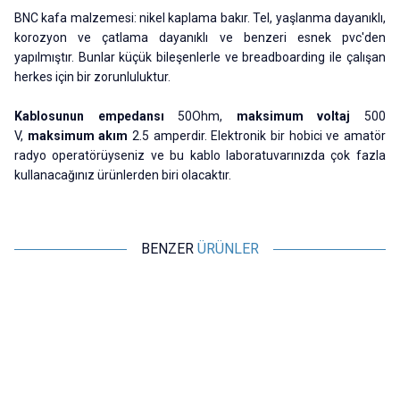
BNC kafa malzemesi: nikel kaplama bakır. Tel, yaşlanma dayanıklı,
korozyon ve çatlama dayanıklı ve benzeri esnek pvc'den
yapılmıştır. Bunlar küçük bileşenlerle ve breadboarding ile çalışan
herkes için bir zorunluluktur.
Kablosunun empedansı
50Ohm,
maksimum voltaj
500
V,
maksimum akım
2.5 amperdir. Elektronik bir hobici ve amatör
radyo operatörüyseniz ve bu kablo laboratuvarınızda çok fazla
kullanacağınız ürünlerden biri olacaktır.
BENZER
ÜRÜNLER
Motorobit
Cleqee
Multimetre Probu ETL136
P1510 Multimetre SMD SMT
Test Cımbızı
36,38
TL + KDV
145,50
TL + KDV
SEPETE EKLE
SEPETE EKLE