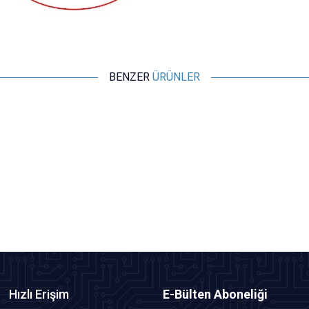
BENZER
ÜRÜNLER
Cleqee
P1510 Multimetre SMD SMT Test Cımbızı
145,50
TL + KDV
SEPETE EKLE
Hızlı Erişim
E-Bülten Aboneliği