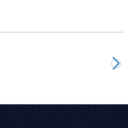
Motorobit
Krokodil Kablo 1m - Timsah Uçlu Prob
58,20
TL + KDV
SEPETE EKLE