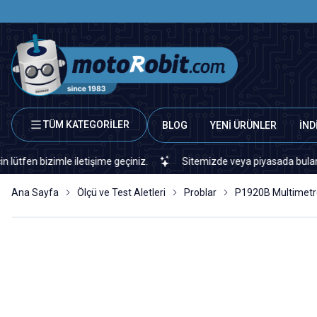
TÜM KATEGORİLER
BLOG
YENİ ÜRÜNLER
İND
le iletişime geçiniz.
Sitemizde veya piyasada bulamadığınız her t
Ana Sayfa
Ölçü ve Test Aletleri
Problar
P1920B Multimetre