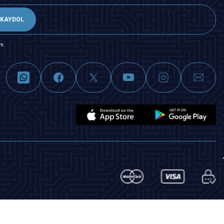
KAYDOL
m.