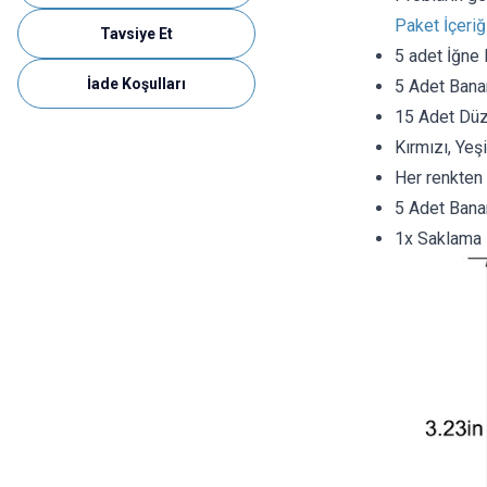
Paket İçeriğ
Tavsiye Et
5 adet İğne 
İade Koşulları
5 Adet Bana
15 Adet Düz
Kırmızı, Yeşi
Her renkten
5 Adet Banan
1x Saklama