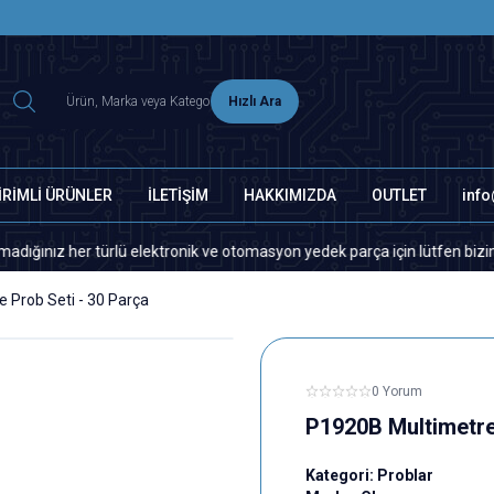
2500 TL ÜZERİ MNG-DHL KARGO ÜCRETSİZ
Hızlı Ara
İRİMLİ ÜRÜNLER
İLETİŞİM
HAKKIMIZDA
OUTLET
inf
ürlü elektronik ve otomasyon yedek parça için lütfen bizimle iletişime 
 Prob Seti - 30 Parça
0 Yorum
P1920B Multimetre
Kategori:
Problar