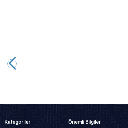
Motorobit
Multimetre Probu ETL136
36,38
TL + KDV
SEPETE EKLE
Kategoriler
Önemli Bilgiler