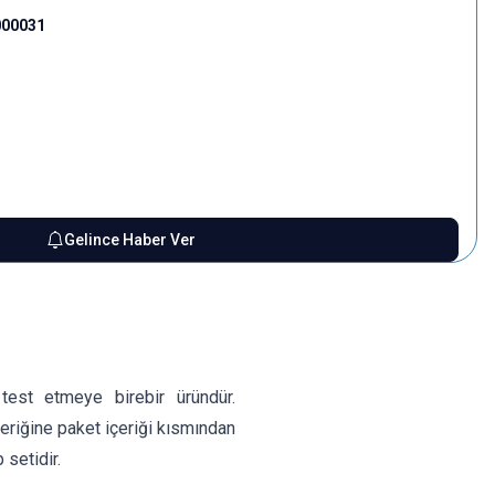
000031
Gelince Haber Ver
test etmeye birebir üründür.
çeriğine paket içeriği kısmından
 setidir.