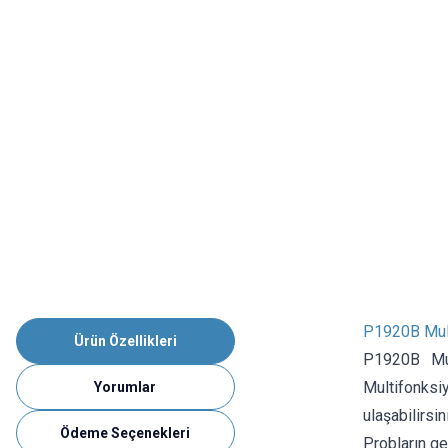
P1920B Mult
Ürün Özellikleri
P1920B Mul
Multifonksiy
Yorumlar
ulaşabilirsin
Ödeme Seçenekleri
Probların ge