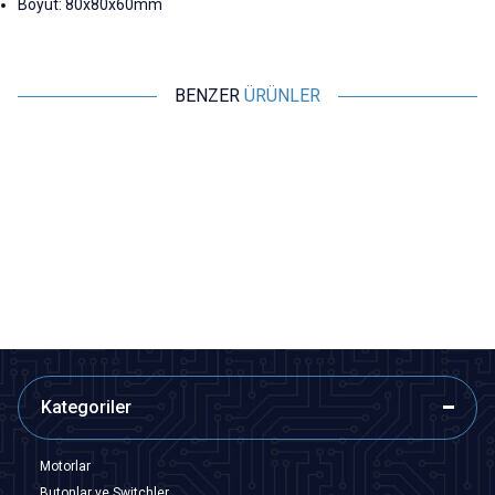
Boyut: 80x80x60mm
BENZER
ÜRÜNLER
Motorobit
Motorobit
Mini Voltaj Göstergesi Kırmızı
Voltaj Göstergesi 5-30V DSN-
3.5V - 30V Voltmetre
DVM-568 Voltmetre
69,84
TL + KDV
97,00
TL + KDV
SEPETE EKLE
SEPETE EKLE
Kategoriler
Motorlar
Butonlar ve Switchler