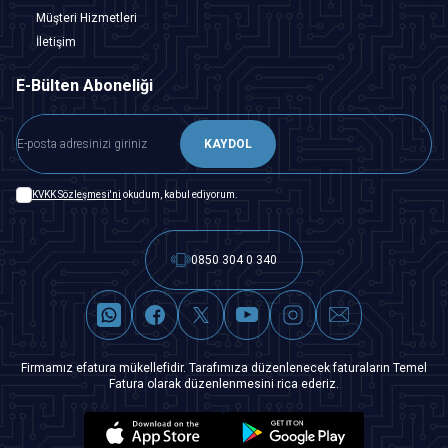
Müşteri Hizmetleri
İletişim
E-Bülten Aboneliği
KAYDOL
KVKK Sözleşmesi'ni
okudum, kabul ediyorum.
0850 304 0 340
Firmamız efatura mükellefidir. Tarafımıza düzenlenecek faturaların Temel
Fatura olarak düzenlenmesini rica ederiz.