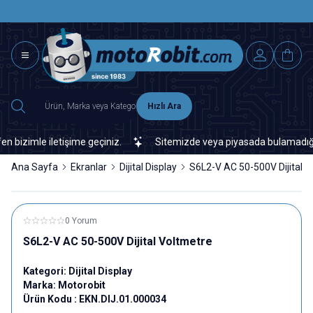
SAAT 15.0
2500 TL ÜZERİ MNG-DHL KARGO ÜCRETSİZ
Hızlı Ara
zimle iletişime geçiniz.
Sitemizde veya piyasada bulamadığınız h
Ana Sayfa
Ekranlar
Dijital Display
S6L2-V AC 50-500V Dijital V
0 Yorum
S6L2-V AC 50-500V Dijital Voltmetre
Kategori:
Dijital Display
Marka:
Motorobit
Ürün Kodu :
EKN.DIJ.01.000034