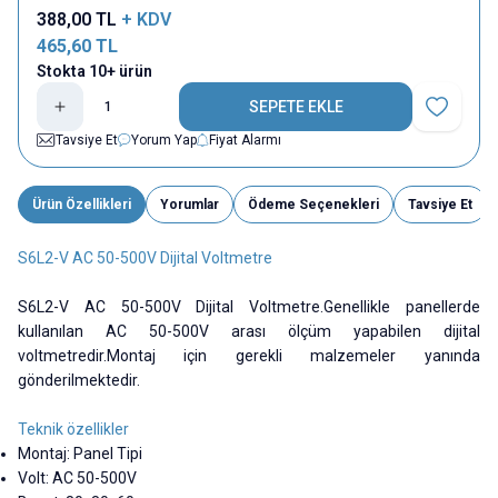
388,00
TL
+ KDV
465,60
TL
Stokta 10+ ürün
SEPETE EKLE
Favoriye E
Tavsiye Et
Yorum Yap
Fiyat Alarmı
Ürün Özellikleri
Yorumlar
Ödeme Seçenekleri
Tavsiye Et
S6L2-V AC 50-500V Dijital Voltmetre
S6L2-V AC 50-500V Dijital Voltmetre.Genellikle panellerde
kullanılan AC 50-500V arası ölçüm yapabilen dijital
voltmetredir.Montaj için gerekli malzemeler yanında
gönderilmektedir.
Teknik özellikler
Montaj: Panel Tipi
Volt: AC 50-500V