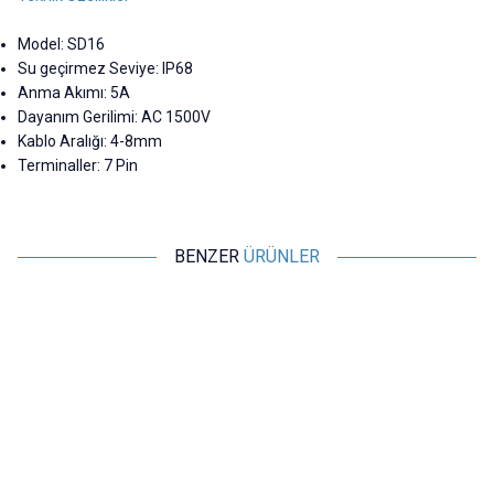
Model: SD16
Su geçirmez Seviye: IP68
Anma Akımı: 5A
Dayanım Gerilimi: AC 1500V
Kablo Aralığı: 4-8mm
Terminaller: 7 Pin
BENZER
ÜRÜNLER
Motorobit
Motorobit
SD16 9 Pin 16mm Su Geçirmez
SD16 4 Pin 16mm Su Geçirmez
S
Konnektör Takımı
Konnektör Takımı - Panel Tipi
K
291,00
TL + KDV
177,03
TL + KDV
SEPETE EKLE
SEPETE EKLE