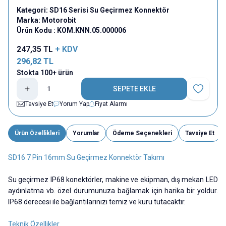
Kategori:
SD16 Serisi Su Geçirmez Konnektör
Marka:
Motorobit
Ürün Kodu :
KOM.KNN.05.000006
247,35
TL
+ KDV
296,82
TL
Stokta 100+ ürün
SEPETE EKLE
Favoriye E
Tavsiye Et
Yorum Yap
Fiyat Alarmı
Ürün Özellikleri
Yorumlar
Ödeme Seçenekleri
Tavsiye Et
SD16 7 Pin 16mm Su Geçirmez Konnektör Takımı
Su geçirmez IP68 konektörler, makine ve ekipman, dış mekan LED
aydınlatma vb. özel durumunuza bağlamak için harika bir yoldur.
IP68 derecesi ile bağlantılarınızı temiz ve kuru tutacaktır.
Teknik Özellikler