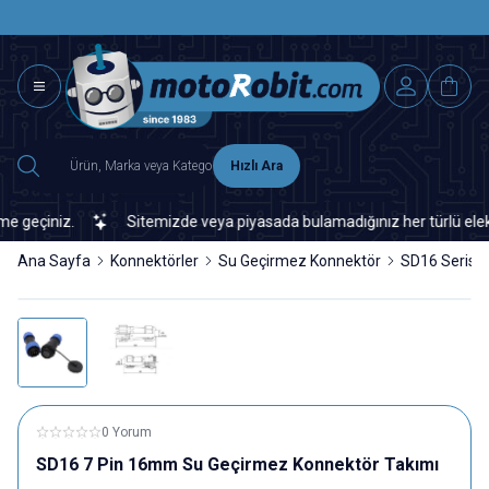
SAAT 15.0
2500 TL ÜZERİ MNG-DHL KARGO ÜCRETSİZ
Hızlı Ara
eçiniz.
Sitemizde veya piyasada bulamadığınız her türlü elektroni
Ana Sayfa
Konnektörler
Su Geçirmez Konnektör
SD16 Serisi
0 Yorum
SD16 7 Pin 16mm Su Geçirmez Konnektör Takımı